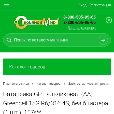
Вход
Регистрация
8-800-505-95-65
0
8-800-505-95-65
Заказать звонок
Каталог товаров
•
•
Главная страница
Каталог товаров
Электротехническая продукция
Батарейка GP пальчиковая (АА)
Greenceil 15G R6/316 4S, без блистера
(1 шт.), 157***