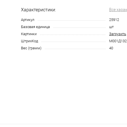
Характеристики:
Все хара
Артикул
25912
Базовая единица
шт
Картинки
Загрузить
ШтрихКод
М001Д132
Вес (грамм)
40