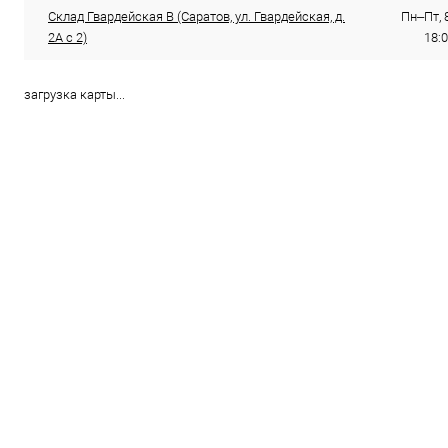
Склад Гвардейская В (Саратов, ул. Гвардейская, д.
Пн–Пт, 8
2А с 2)
18:0
загрузка карты...