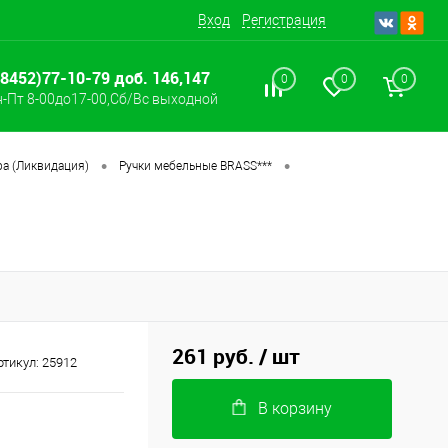
Вход
Регистрация
(8452)77-10-79 доб. 146,147
0
0
0
-Пт 8-00до17-00,Сб/Вс выходной
•
•
а (Ликвидация)
Ручки мебельные BRASS***
261 руб.
/ шт
ртикул:
25912
В корзину