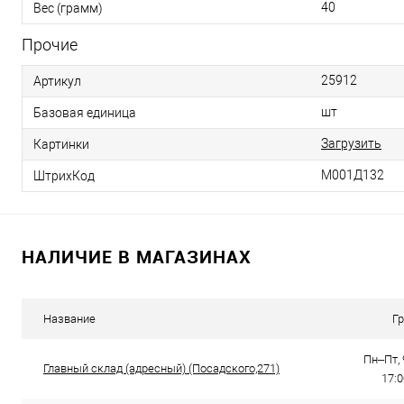
40
Вес (грамм)
Прочие
25912
Артикул
шт
Базовая единица
Загрузить
Картинки
М001Д132
ШтрихКод
НАЛИЧИЕ В МАГАЗИНАХ
Название
Г
Пн–Пт, 
Главный склад (адресный) (Посадского,271)
17: