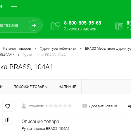
И
8-800-505-95-65
8
Заказать звонок
Пн
•
•
Каталог товаров
Фурнитура мебельная
BRASS Мебельная фурнитур
•
BRASS***
Ручка кнопка BRASS, 104А1
пка BRASS, 104А1
КИ
ПОХОЖИЕ ТОВАРЫ
НАЛИЧИЕ
Отзывов: 0
Добавить отзыв
А
Описание товара:
Ручка кнопка BRASS, 104А1