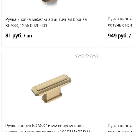
Ручка-кнопк
Ручка кнопка мебельная античная бронза
латунь с кр
BRASS, 1265.0020.001
хром, 0776-
81 руб.
949 руб.
/ шт
/
В корзину
Купить в 1 клик
Сравнение
Купить в 
В избранное
В наличии (1)
В избранн
Ручка-кнопка BRASS 16 мм современная
Ручка-кнопк