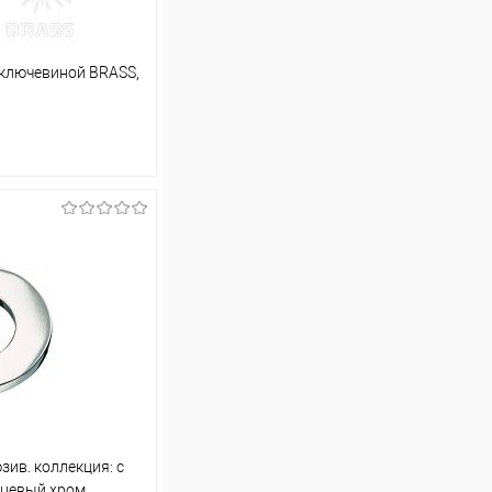
 ключевиной BRASS,
ину
Сравнение
В наличии (1)
зив. коллекция: с
нцевый хром,