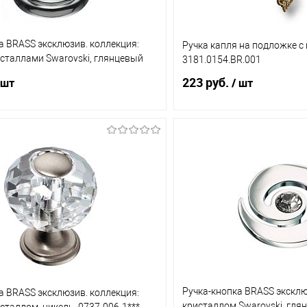
а BRASS эксклюзив. коллекция:
Ручка капля на подложке с
исталлами Swarovski, глянцевый
3181.0154.BR.001
005***
223 руб.
 шт
/ шт
В корзину
В корз
1 клик
Сравнение
Купить в 1 клик
ое
В наличии (16)
В избранное
Ручка-кнопка BRASS эксклю
а BRASS эксклюзив. коллекция:
кристаллом Swarovski, гля