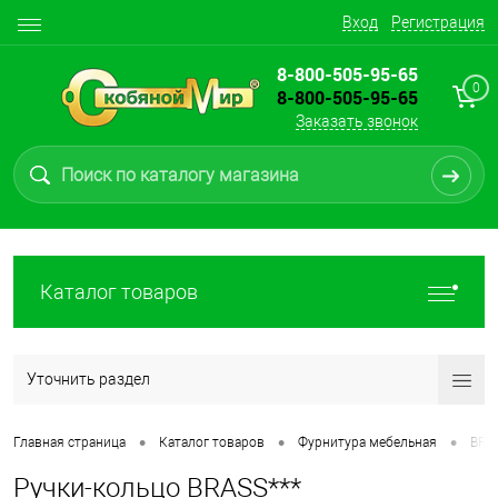
Вход
Регистрация
8-800-505-95-65
0
8-800-505-95-65
Заказать звонок
Каталог товаров
Уточнить раздел
•
•
•
Главная страница
Каталог товаров
Фурнитура мебельная
BRA
Ручки-кольцо BRASS***