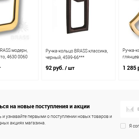
BRASS модерн,
Ручка-к
Ручка-кольцо BRASS классика,
то, 4630 0060
глянцев
черный, 4599-66***
15.422.0
92 руб.
1 285 
т
/ шт
корзину
В корзину
ся на новые поступления и акции
ик
К
Купить в 1 клик
К
Купит
сравнению
сравнению
 и узнавайте первыми о поступлении новых товаров и
ных акциях магазина.
Я со
В наличии
В избранное
В наличии
В из
(5)
(3)