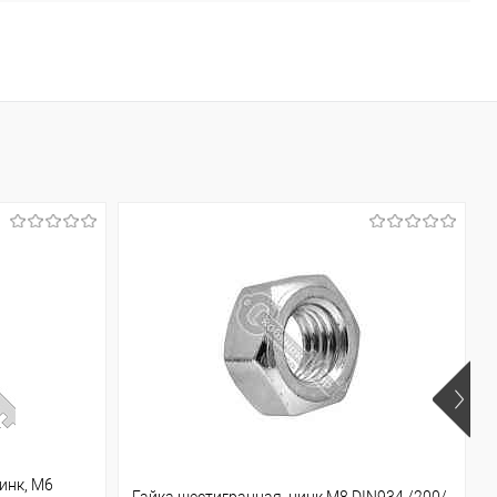
инк, М6
Гайка шестигранная, цинк М8 DIN934 /200/