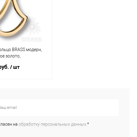
ольцо BRASS модерн,
ое золото,
0.19***
руб.
/ шт
В корзину
ь в 1 клик
К
сравнению
гласен на
обработку персональных данных.
*
бранное
В наличии
(3)