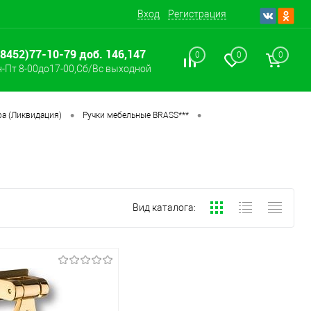
Вход
Регистрация
(8452)77-10-79 доб. 146,147
0
0
0
-Пт 8-00до17-00,Сб/Вс выходной
•
•
а (Ликвидация)
Ручки мебельные BRASS***
Вид каталога: