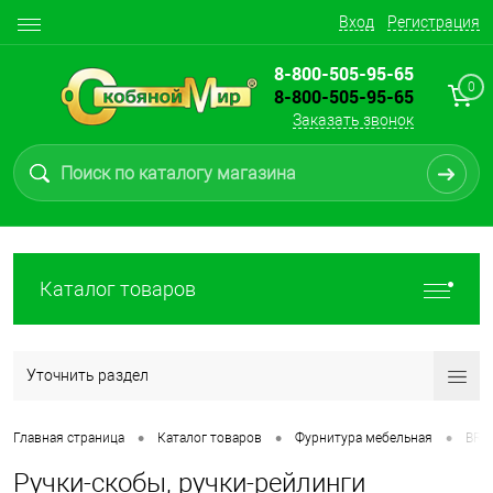
Вход
Регистрация
8-800-505-95-65
0
8-800-505-95-65
Заказать звонок
Каталог товаров
Уточнить раздел
•
•
•
Главная страница
Каталог товаров
Фурнитура мебельная
BRA
Ручки-скобы, ручки-рейлинги