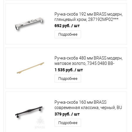
Ручка-скоба 192 мм BRASS модерн,
глянцевый хром, 287192МР02***
692 руб.
/ шт
Подробнее
Ручка-скоба 480 мм BRASS модерн,
матовое золото, 7345 0480 BB-
BB***
1 535 руб.
/ шт
Подробнее
Ручка-скоба 160 мм BRASS
современная классика, черный, BU
004.160.09***
379 руб.
/ шт
Подробнее