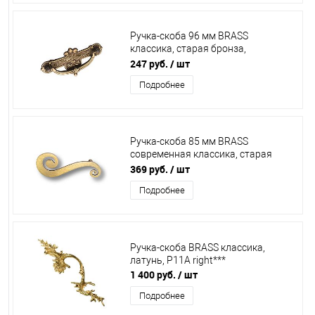
Ручка-скоба 96 мм BRASS
классика, старая бронза,
15.111.96.04***
247 руб.
/ шт
Подробнее
Ручка-скоба 85 мм BRASS
современная классика, старая
бронза, 7181.0137.002.I ***
369 руб.
/ шт
Подробнее
Ручка-скоба BRASS классика,
латунь, Р11А right***
1 400 руб.
/ шт
Подробнее