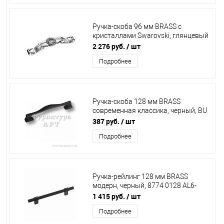
Ручка-скоба 96 мм BRASS с
кристаллами Swarovski, глянцевый
хром, 15.166.96.SWA.07***
2 276 руб.
/ шт
Подробнее
Ручка-скоба 128 мм BRASS
современная классика, черный, BU
011,128,09***
387 руб.
/ шт
Подробнее
Ручка-рейлинг 128 мм BRASS
модерн, черный, 8774 0128 AL6-
AL6***
1 415 руб.
/ шт
Подробнее