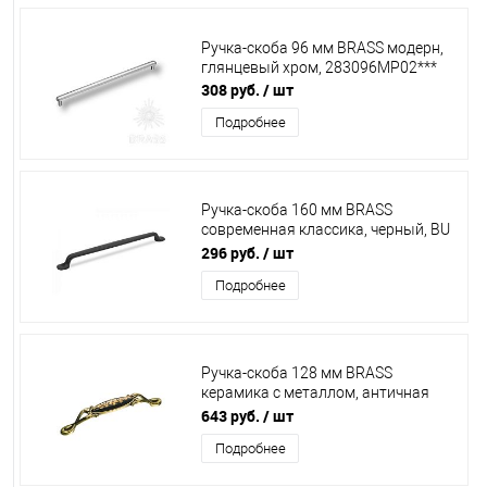
Ручка-скоба 96 мм BRASS модерн,
глянцевый хром, 283096МР02***
308 руб.
/ шт
Подробнее
Ручка-скоба 160 мм BRASS
современная классика, черный, BU
002.160.09***
296 руб.
/ шт
Подробнее
Ручка-скоба 128 мм BRASS
керамика с металлом, античная
бронза, 15.090.128.PO25B.12***
643 руб.
/ шт
Подробнее