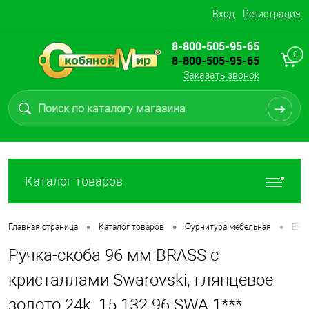
Вход
Регистрация
8-800-505-95-65
0
8-800-505-95-65
Заказать звонок
Каталог товаров
•
•
•
Главная страница
Каталог товаров
Фурнитура мебельная
BRA
Ручка-скоба 96 мм BRASS с
кристаллами Swarovski, глянцевое
золото 24k, 15.132.96.SWA.1***