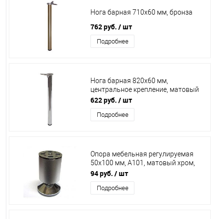
Нога барная 710x60 мм, бронза
762 руб.
/ шт
Подробнее
Нога барная 820х60 мм,
центральное крепление, матовый
хром /4/, 12018 / 109504
622 руб.
/ шт
Подробнее
Опора мебельная регулируемая
50х100 мм, А101, матовый хром,
12139/12051 /100/
94 руб.
/ шт
Подробнее