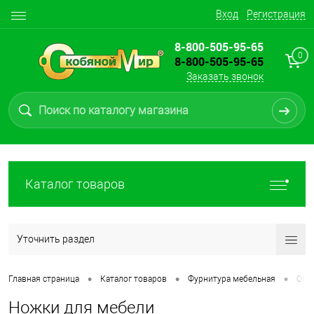
Вход
Регистрация
8-800-505-95-65
0
8-800-505-95-65
Заказать звонок
Каталог товаров
Уточнить раздел
•
•
•
Главная страница
Каталог товаров
Фурнитура мебельная
Опо
Ножки для мебели