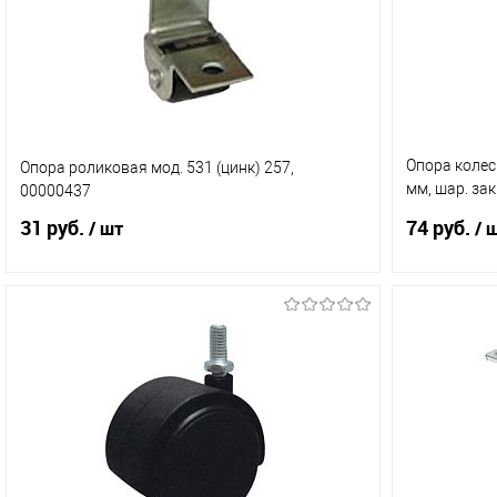
Опора колес
Опора роликовая мод. 531 (цинк) 257,
мм, шар. зак
00000437
120314
31 руб.
74 руб.
/ шт
/ 
В корзину
Купить в 1 клик
Сравнение
Купить в 
В избранное
В наличии (208)
В избранн