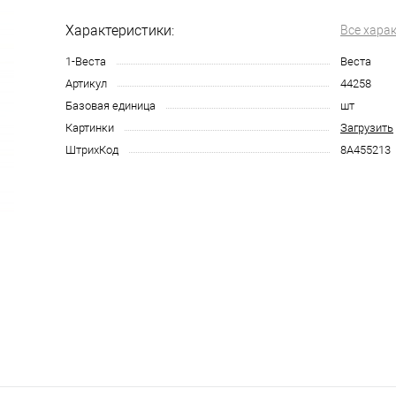
Характеристики:
Все хара
1-Веста
Веста
Артикул
44258
Базовая единица
шт
Картинки
Загрузить
ШтрихКод
8А455213