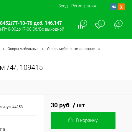
Вход
Регистрация
(8452)77-10-79 доб. 146,147
0
0
0
-Пт 8-00до17-00,Сб/Вс выходной
•
•
•
Опоры мебельные
Опоры мебельные колесные
м /4/, 109415
30 руб.
/ шт
ртикул:
44258
В корзину
9415