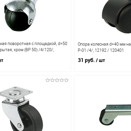
ная поворотная с площадкой, d=50
Опора колесная d=40 мм на 
рытая, хром (ВР 50) /4/120/,
Р-01 /4/, 12192 / 120401
31 руб.
шт
/ шт
В корзину
В корз
1 клик
Сравнение
Купить в 1 клик
ое
В наличии (75)
В избранное