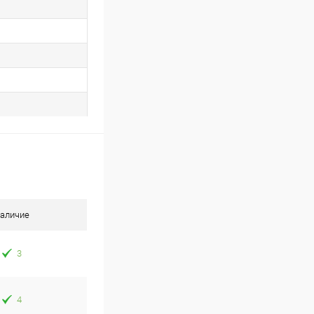
аличие
3
4