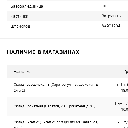
шт
Базовая единица
Загрузить
Картинки
8А901204
ШтрихКод
НАЛИЧИЕ В МАГАЗИНАХ
Название
Г
Склад Гвардейская В (Саратов, ул. Гвардейская, д.
Пн–Пт, 8
2А с 2)
18:0
Пн–Пт, 
Склад Прокатная (Саратов, 2-я Прокатная, д. 31)
16:
Склад Энгельс (Энгельс, пр-т Фридриха Энгельса,
Пн−Пт, 