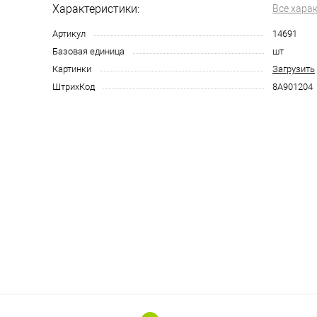
Характеристики:
Все хара
Артикул
14691
Базовая единица
шт
Картинки
Загрузить
ШтрихКод
8А901204