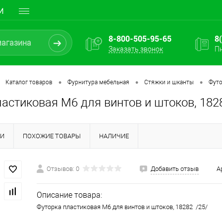
И
8-800-505-95-65
8
Заказать звонок
Пн
•
•
•
Каталог товаров
Фурнитура мебельная
Стяжки и шканты
Футо
астиковая M6 для винтов и штоков, 182
КИ
ПОХОЖИЕ ТОВАРЫ
НАЛИЧИЕ
Отзывов: 0
Добавить отзыв
А
Описание товара:
Футорка пластиковая M6 для винтов и штоков, 18282 /25/