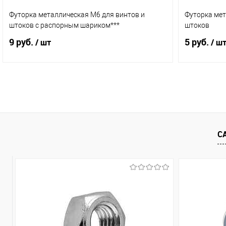
Футорка металлическая M6 для винтов и
Футорка мет
штоков с распорным шариком***
штоков
9 руб.
5 руб.
/ шт
/ ш
В корзину
Купить в 1 клик
Сравнение
Купить в 
В избранное
В наличии (150)
В избранн
С