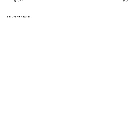
д. 37)
19:0
загрузка карты...