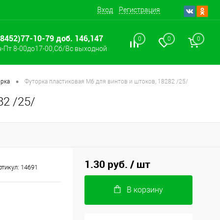
Вход
Регистрация
(8452)77-10-79 доб. 146,147
0
0
0
-Пт 8-00до17-00,Сб/Вс выходной
•
рка
Футорка пластиковая M6 для винтов и штоков, 18282 /25/
82 /25/
1.30 руб.
/ шт
ртикул:
14691
В корзину