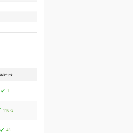
аличие
1
11672
43