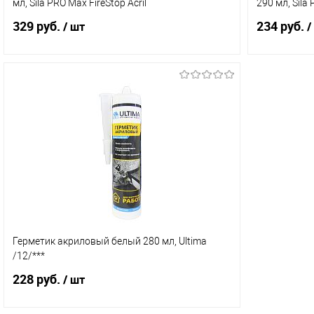
мл, Sila PRO Max FireStop Acril
290 мл, Sila 
329 руб.
234 руб.
/ шт
/
В корзину
Купить в 1 клик
Сравнение
Купить в 
В избранное
В наличии (5)
В избранн
Герметик акриловый белый 280 мл, Ultima
/12/***
228 руб.
/ шт