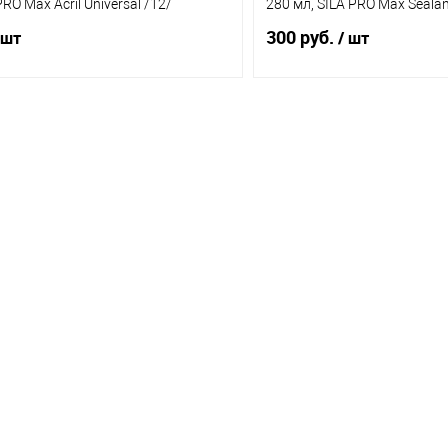
PRO Max Acril Universal /12/
280 мл, SILA PRO Max Sealan
300 руб.
 шт
/ шт
В корзину
В корз
1 клик
Сравнение
Купить в 1 клик
ое
В наличии (11)
В избранное