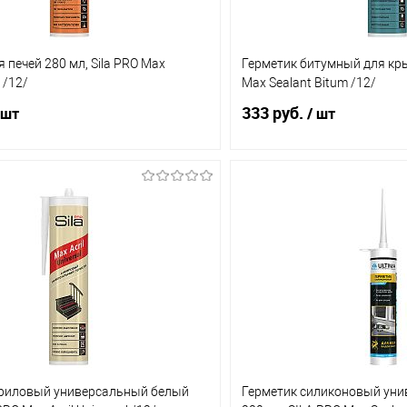
 печей 280 мл, Sila PRO Max
Герметик битумный для кры
 /12/
Max Sealant Bitum /12/
333 руб.
 шт
/ шт
В корзину
В корз
1 клик
Сравнение
Купить в 1 клик
ое
В наличии (13)
В избранное
криловый универсальный белый
Герметик силиконовый ун