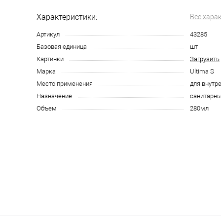
Характеристики:
Все хара
Артикул
43285
Базовая единица
шт
Картинки
Загрузить
Марка
Ultima S
Место применения
для внутр
Назначение
санитарн
Объем
280мл