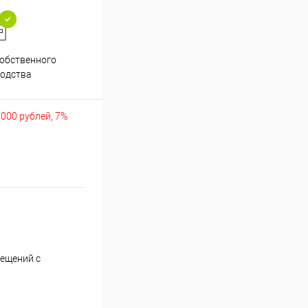
обственного
Аккуратно упакуем хрупкие
одства
товары
5000 рублей, 7%
мещений с
.