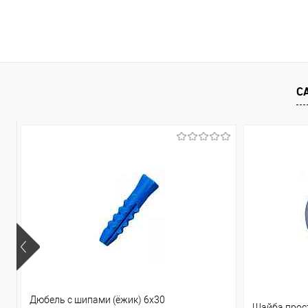
В корзину
Купить в 1 клик
Сравнение
В избранное
В наличии (2)
С
Дюбель с шипами (ёжик) 6х30
Шайба прост