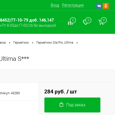
Вход
Регистрация
(8452)77-10-79 доб. 146,147
0
0
0
-Пт 8-00до17-00,Сб/Вс выходной
•
•
•
аска
Герметики
Герметики Sila Pro, Ultima
ltima S***
284 руб.
/ шт
ртикул:
43285
Под заказ