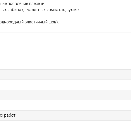
щие появление плесени
ых кабинах, туалетных комнатах, кухнях.
 однородный эластичный шов).
их работ