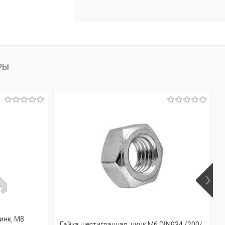
РЫ
инк, М8
Гайка шестигранная, цинк М6 DIN934 /200/