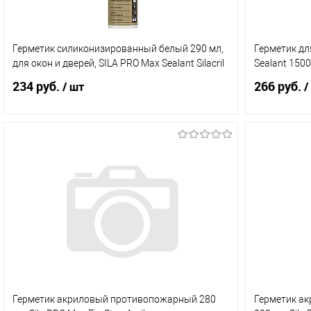
Герметик силиконизированный белый 290 мл,
Герметик для
для окон и дверей, SILA PRO Max Sealant Silacril
Sealant 1500
234 руб.
266 руб.
/ шт
/
В корзину
Купить в 1 клик
Сравнение
Купить в 
В избранное
В наличии (5)
В избранн
Герметик акриловый противопожарный 280
Герметик а