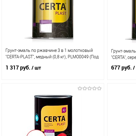
Грунт-эмаль по ржавчине 3 в 1 молотковый
Грунт-эмаль
"CERTA-PLAST", медный (0,8 кг), PLMO0049 (Под
"CERTA", сер
заказ)
1 317 руб.
677 руб.
/ шт
/
В корзину
Купить в 1 клик
Сравнение
Купить в 
В избранное
В наличии (5)
В избранн