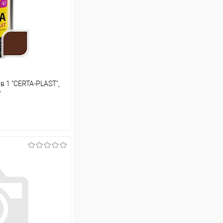
в 1 "CERTA-PLAST",
7
ину
Сравнение
В наличии (11)