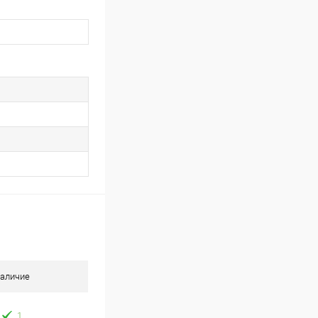
аличие
1