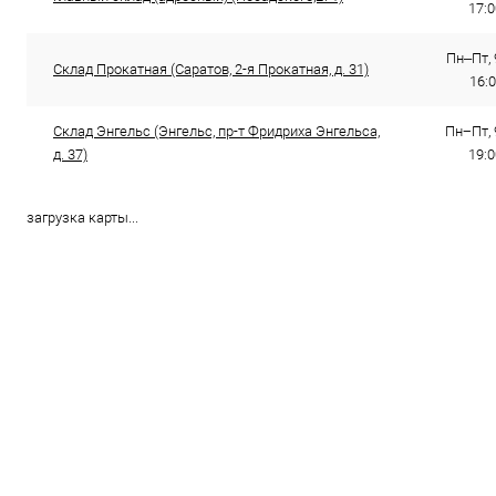
17:
Пн–Пт, 
Склад Прокатная (Саратов, 2-я Прокатная, д. 31)
16:
Склад Энгельс (Энгельс, пр-т Фридриха Энгельса,
Пн−Пт, 
д. 37)
19:0
загрузка карты...