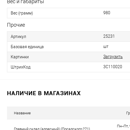
Вес и габариты
980
Вес (грамм)
Прочие
25231
Артикул
шт
Базовая единица
Загрузить
Картинки
3С110020
ШтрихКод
НАЛИЧИЕ В МАГАЗИНАХ
Название
Г
Пн–Пт, 
Главный склад (адресный) (Посадского,271)