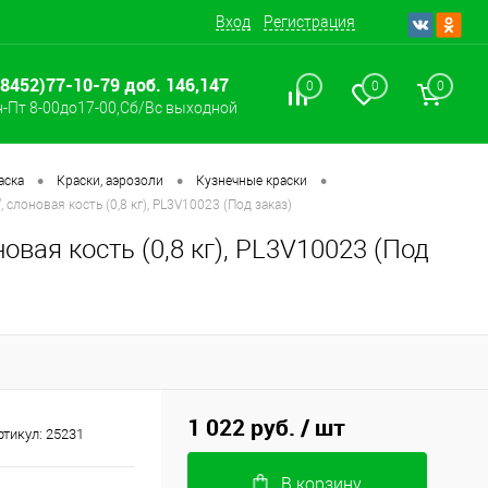
Вход
Регистрация
(8452)77-10-79 доб. 146,147
0
0
0
-Пт 8-00до17-00,Сб/Вс выходной
•
•
•
аска
Краски, аэрозоли
Кузнечные краски
 слоновая кость (0,8 кг), PL3V10023 (Под заказ)
овая кость (0,8 кг), PL3V10023 (Под
1 022 руб.
/ шт
ртикул:
25231
В корзину