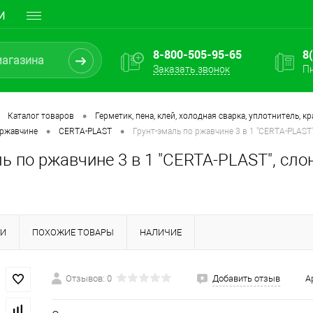
И
8-800-505-95-65
8
Заказать звонок
Пн
•
Каталог товаров
Герметик, пена, клей, холодная сварка, уплотнитель, кр
•
•
 ржавчине
CERTA-PLAST
Грунт-эмаль по ржавчине 3 в 1 "CERTA-PLAST",
ь по ржавчине 3 в 1 "CERTA-PLAST", слон
КИ
ПОХОЖИЕ ТОВАРЫ
НАЛИЧИЕ
Отзывов: 0
Добавить отзыв
А