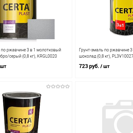
 по ржавчине 3 в 1 молотковый
Грунт-эмаль по ржавчине 3 
ебро/серый (0,8 кг), KRGL0020
шоколад (0,8 кг), PL3V1002
723 руб.
 шт
/ шт
В корзину
В корз
1 клик
Сравнение
Купить в 1 клик
ое
В наличии (11)
В избранное