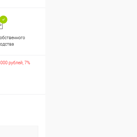
обственного
Аккуратно упакуем хрупкие
одства
товары
5000 рублей, 7%