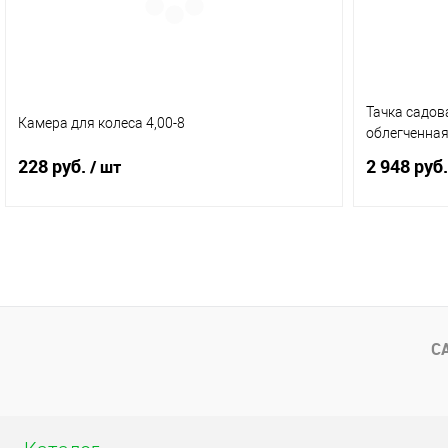
Тачка садов
Камера для колеса 4,00-8
облегченная
228 руб.
2 948 руб.
/ шт
В корзину
Купить в 1 клик
Сравнение
Купить в 
В избранное
В наличии
В избранное
С
(11)