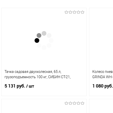
Тачка садовая двухколесная, 65 л,
Колесо пнев
грузоподъемность 100 кг, СИБИН СТ-21,
GRINDA WH-2
39909_z01
422407
5 131 руб.
1 080 руб.
/ шт
В корзину