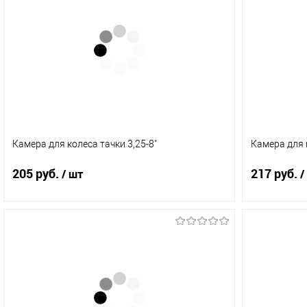
Купить в 1 клик
Сравнение
Купить в 
В избранное
В наличии
В избранное
(2)
Камера для колеса тачки 3,25-8"
Камера для к
205 руб.
217 руб.
/ шт
/
В корзину
Купить в 1 клик
Сравнение
Купить в 
В избранное
В наличии
В избранное
(2)