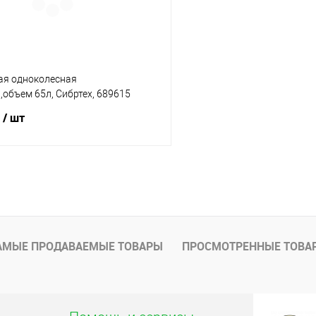
ая одноколесная
,объем 65л, Сибртех, 689615
/ шт
В корзину
1 клик
Сравнение
В наличии
АМЫЕ ПРОДАВАЕМЫЕ ТОВАРЫ
ПРОСМОТРЕННЫЕ ТОВА
(1)