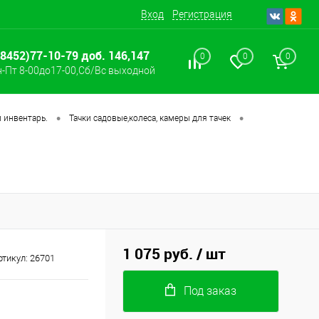
Вход
Регистрация
(8452)77-10-79 доб. 146,147
0
0
0
-Пт 8-00до17-00,Сб/Вс выходной
•
•
 инвентарь.
Тачки садовые,колеса, камеры для тачек
1 075 руб.
/ шт
ртикул:
26701
Под заказ