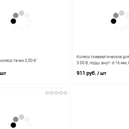
1 клик
Сравнение
Купить в 1 клик
В наличии
В избранное
(2)
(3
Колесо пневматическое для 
олеса тачки 3,50-6"
3.00-8, подш. внут. d-16 мм, 
68940
911 руб.
 шт
/ шт
В корзину
В корз
1 клик
Сравнение
Купить в 1 клик
В наличии
В избранное
(10)
(1