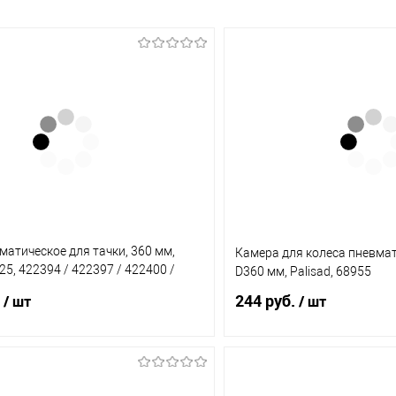
матическое для тачки, 360 мм,
Камера для колеса пневмат
5, 422394 / 422397 / 422400 /
D360 мм, Palisad, 68955
244 руб.
/ шт
/ шт
В корзину
В корз