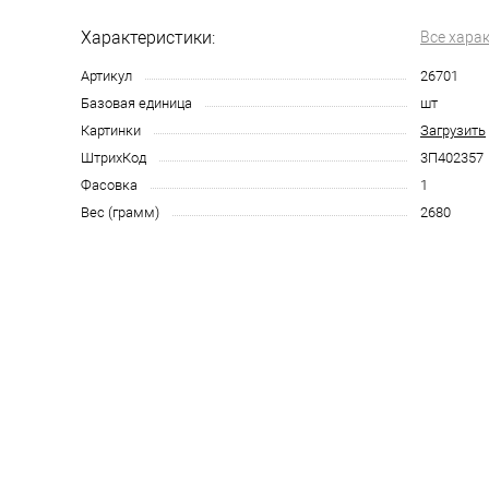
Характеристики:
Все хара
Артикул
26701
Базовая единица
шт
Картинки
Загрузить
ШтрихКод
3П402357
Фасовка
1
Вес (грамм)
2680