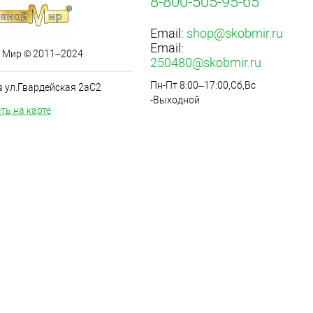
8-800-505-95-65
Email:
shop@skobmir.ru
Email:
 Мир © 2011–2024
250480@skobmir.ru
Пн-Пт 8:00–17:00,Сб,Вс
в ул.Гвардейская 2аС2
-Выходной
ть на карте