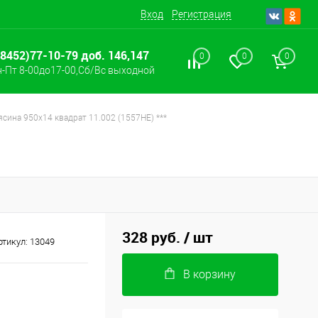
Вход
Регистрация
(8452)77-10-79 доб. 146,147
0
0
0
-Пт 8-00до17-00,Сб/Вс выходной
ясина 950х14 квадрат 11.002 (1557HE) ***
328 руб.
/ шт
ртикул:
13049
В корзину