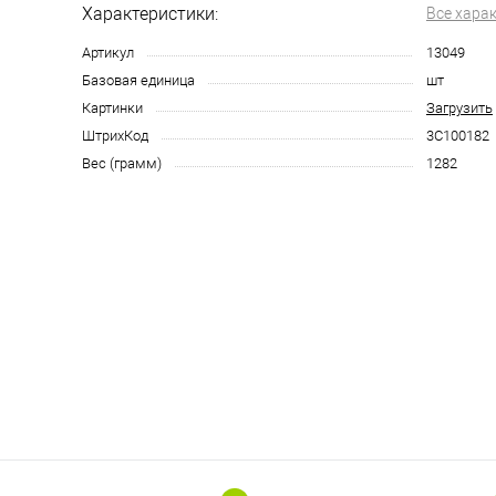
Характеристики:
Все хара
Артикул
13049
Базовая единица
шт
Картинки
Загрузить
ШтрихКод
3С100182
Вес (грамм)
1282