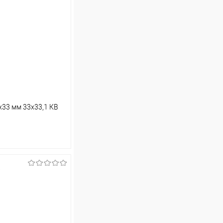
х33 мм 33х33,1 КВ
ину
Сравнение
В наличии (41)