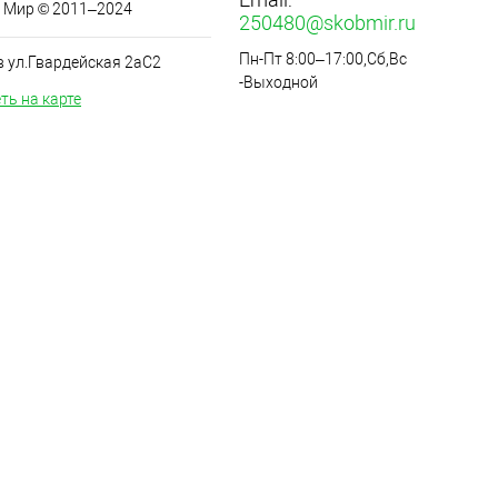
 Мир © 2011–2024
250480@skobmir.ru
Пн-Пт 8:00–17:00,Сб,Вс
в ул.Гвардейская 2аС2
-Выходной
ть на карте