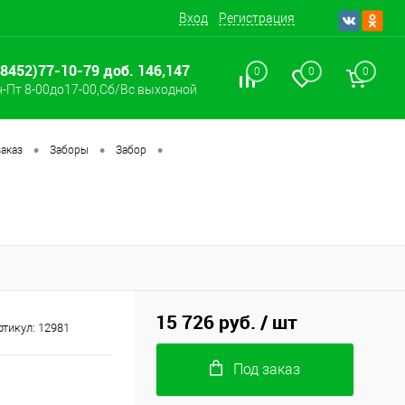
Вход
Регистрация
(8452)77-10-79 доб. 146,147
0
0
0
-Пт 8-00до17-00,Сб/Вс выходной
•
•
•
аказ
Заборы
Забор
15 726 руб.
/ шт
ртикул:
12981
Под заказ