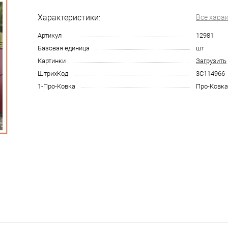
Характеристики:
Все хара
Артикул
12981
Базовая единица
шт
Картинки
Загрузить
ШтрихКод
3С114966
1-Про-Ковка
Про-Ковка