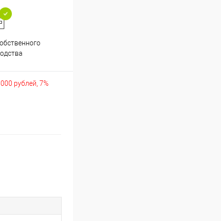
обственного
Аккуратно упакуем хрупкие
одства
товары
5000 рублей, 7%