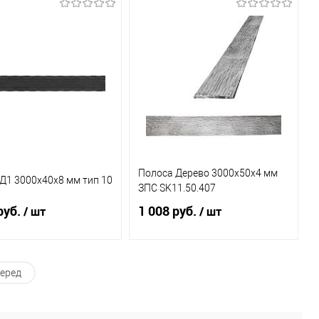
В корзину
В корзину
ь в 1 клик
К
Купить в 1 клик
К
сравнению
сравнению
бранное
В наличии
В избранное
В наличии
(2)
(5)
Полоса Дерево 3000х50х4 мм
Д1 3000х40х8 мм тип 10
ЗПС SK11.50.407
руб.
1 008 руб.
/ шт
/ шт
В корзину
В корзину
еред
ь в 1 клик
К
Купить в 1 клик
К