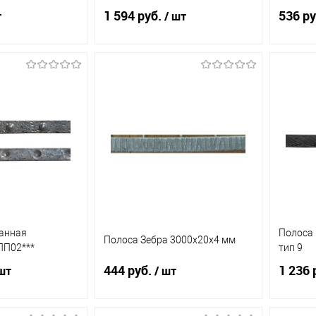
1 594 руб.
536 ру
т
/ шт
корзину
В корзину
ик
К
Купить в 1 клик
К
Купит
сравнению
сравнению
В наличии
В избранное
В наличии
В из
(9)
(2)
анная
Полоса
Полоса Зебра 3000х20х4 мм
ПП02***
тип 9
444 руб.
1 236 
шт
/ шт