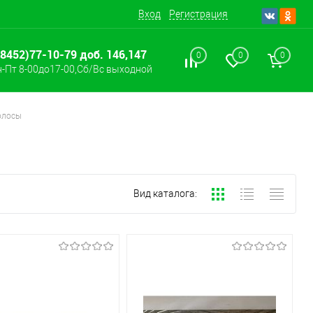
Вход
Регистрация
(8452)77-10-79 доб. 146,147
0
0
0
-Пт 8-00до17-00,Сб/Вс выходной
олосы
Вид каталога: