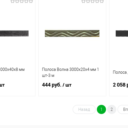
корзину
В корзину
ик
К
Купить в 1 клик
К
Купит
сравнению
сравнению
В наличии
В избранное
В наличии
В из
(8)
(42)
3000х40х8 мм
Полоса Волна 3000х20х4 мм 1
Полоса 
шт-3 м
444 руб.
2 058 
шт
/ шт
корзину
В корзину
Назад
1
2
Вп
ик
К
Купить в 1 клик
К
Купит