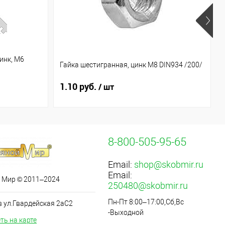
инк, М6
Гайка шестигранная, цинк М8 DIN934 /200/
1.10 руб.
/ шт
8-800-505-95-65
Email:
shop@skobmir.ru
Email:
 Мир © 2011–2024
250480@skobmir.ru
Пн-Пт 8:00–17:00,Сб,Вс
в ул.Гвардейская 2аС2
-Выходной
ть на карте