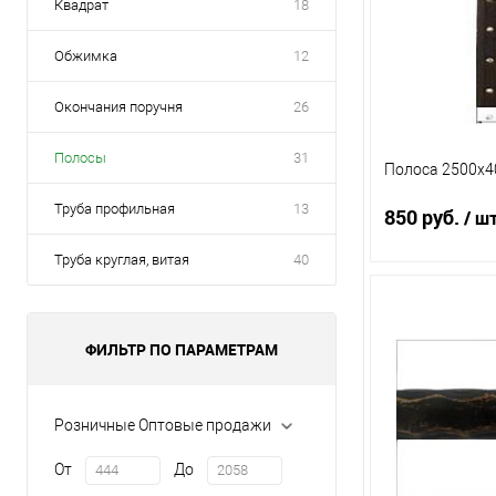
Квадрат
18
Обжимка
12
Окончания поручня
26
Полосы
31
Полоса 2500х4
Труба профильная
13
850 руб.
/ ш
Труба круглая, витая
40
В 
ФИЛЬТР ПО ПАРАМЕТРАМ
Купить в 1 кл
Розничные Оптовые продажи
В избранное
От
До