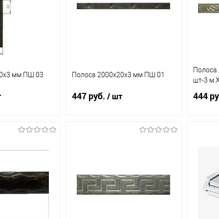
Полоса 
0х3 мм ПШ 03
Полоса 2000х20х3 мм ПШ 01
шт-3 м
447 руб.
444 ру
т
/ шт
корзину
В корзину
ик
К
Купить в 1 клик
К
Купит
сравнению
сравнению
В наличии
В избранное
В наличии
В из
(4)
(9)