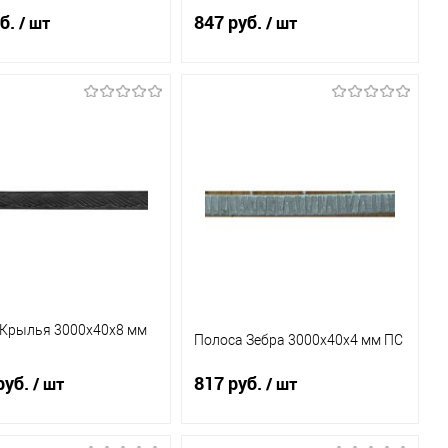
б.
847 руб.
/ шт
/ шт
В корзину
В корзину
ь в 1 клик
К
Купить в 1 клик
К
сравнению
сравнению
бранное
В наличии
В избранное
В наличии
(1)
(1)
 Крылья 3000х40х8 мм
Полоса Зебра 3000х40х4 мм ПС
руб.
817 руб.
/ шт
/ шт