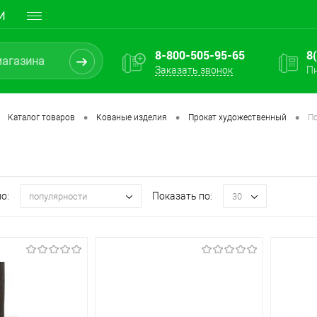
И
8-800-505-95-65
8
Заказать звонок
Пн
•
•
•
Каталог товаров
Кованые изделия
Прокат художественный
П
о:
Показать по:
популярности
30