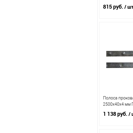
815 руб.
/ ш
В 
Купить в 1 кл
В избранное
Полоса проков
2500х40х4 мм 
1 138 руб.
/ 