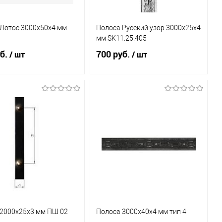
Лотос 3000х50х4 мм
Полоса Русский узор 3000х25х4
мм SK11.25.405
б.
700 руб.
/ шт
/ шт
В корзину
В корзину
ь в 1 клик
К
Купить в 1 клик
К
сравнению
сравнению
бранное
В наличии
В избранное
В наличии
(3)
(4)
2000х25х3 мм ПШ 02
Полоса 3000х40х4 мм тип 4