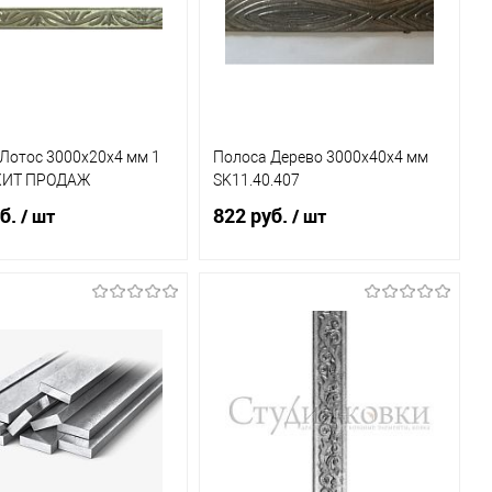
Лотос 3000х20х4 мм 1
Полоса Дерево 3000х40х4 мм
 ХИТ ПРОДАЖ
SK11.40.407
б.
822 руб.
/ шт
/ шт
В корзину
В корзину
ь в 1 клик
К
Купить в 1 клик
К
сравнению
сравнению
бранное
В наличии
В избранное
В наличии
(2)
(3)