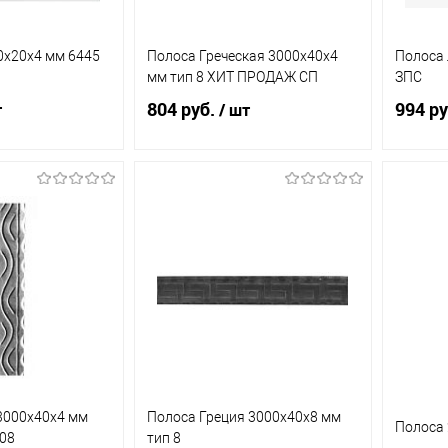
0х20х4 мм 6445
Полоса Греческая 3000х40х4
Полоса 
мм тип 8 ХИТ ПРОДАЖ СП
ЗПС
804 руб.
994 ру
т
/ шт
корзину
В корзину
ик
К
Купить в 1 клик
К
Купит
сравнению
сравнению
В наличии
В избранное
В наличии
В из
(13)
(42)
3000х40х4 мм
Полоса Греция 3000х40х8 мм
Полоса 
408
тип 8