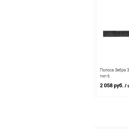
В 
Купить в 1 кл
В избранное
Полоса Зебра 
тип 6
2 058 руб.
/ 
В 
Купить в 1 кл