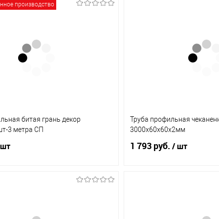
енное производство
льная битая грань декор
Труба профильная чеканен
шт-3 метра СП
3000х60х60х2мм
1 793 руб.
 шт
/ шт
В корзину
В корз
1 клик
Сравнение
Купить в 1 клик