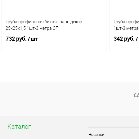
Труба профильная битая грань декор
Труба профи
25х25х1,5 1шт-3 метра СП
1шт-3 метра
732 руб.
342 руб.
/ шт
/
В корзину
Купить в 1 клик
Сравнение
Купить в 
В избранное
В наличии
В избранное
С
(2)
Каталог
Новинки