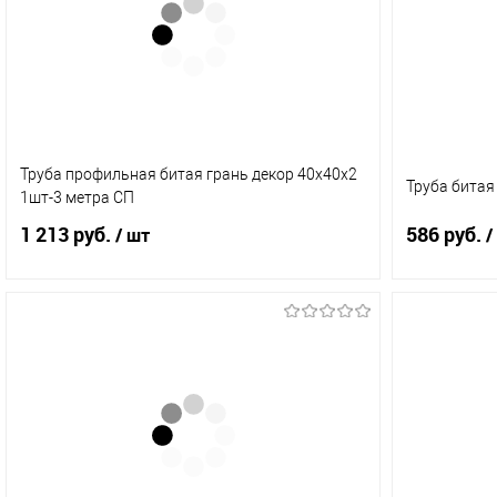
В избранное
В наличии
В избранное
(15)
Труба профильная битая грань декор 40х40х2
Труба битая
1шт-3 метра СП
1 213 руб.
586 руб.
/ шт
/
В корзину
Купить в 1 клик
Сравнение
Купить в 
В избранное
Под заказ
В избранное