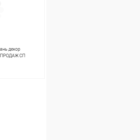
В наличии
)
ань декор
Т ПРОДАЖ СП
ину
Сравнение
В наличии
10)