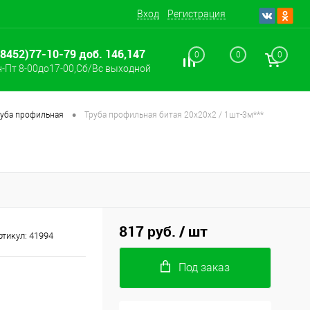
Вход
Регистрация
(8452)77-10-79 доб. 146,147
0
0
0
-Пт 8-00до17-00,Сб/Вс выходной
•
руба профильная
Труба профильная битая 20х20х2 / 1шт-3м***
817 руб.
/ шт
ртикул:
41994
Под заказ