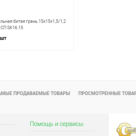
льная битая грань 15х15х1,5/1,2
 СП SK16.15
 шт
В корзину
1 клик
Сравнение
В наличии
АМЫЕ ПРОДАВАЕМЫЕ ТОВАРЫ
ПРОСМОТРЕННЫЕ ТОВА
(70)
Помощь и сервисы