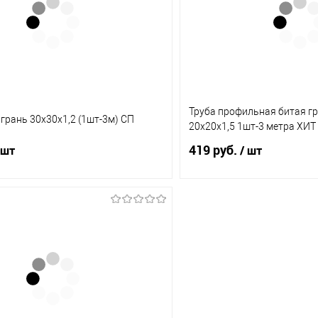
В наличии
В избранное
(11)
(3
Труба профильная битая гр
 грань 30х30х1,2 (1шт-3м) СП
20х20х1,5 1шт-3 метра ХИ
419 руб.
 шт
/ шт
В корзину
В корз
1 клик
Сравнение
Купить в 1 клик
Под заказ
В избранное
(