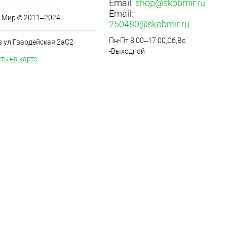
Email:
shop@skobmir.ru
Email:
 Мир © 2011–2024
250480@skobmir.ru
Пн-Пт 8:00–17:00,Сб,Вс
в ул.Гвардейская 2аС2
-Выходной
ть на карте