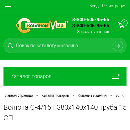
Вход
Регистрация
8-800-505-95-65
0
8-800-505-95-65
Заказать звонок
Каталог товаров
•
•
•
Главная страница
Каталог товаров
Кованые изделия
Волюты, 
Волюта С-4/15Т 380х140х140 труба 15
СП