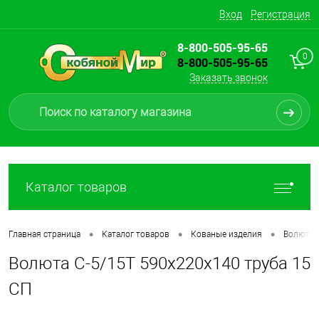
Вход
Регистрация
8-800-505-95-65
0
8-800-505-95-65
Заказать звонок
Каталог товаров
•
•
•
Главная страница
Каталог товаров
Кованые изделия
Волюты, 
Волюта С-5/15Т 590х220х140 труба 15
СП