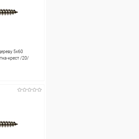
ереву 5х60
ртка-крест /20/
ину
Сравнение
В наличии (157)