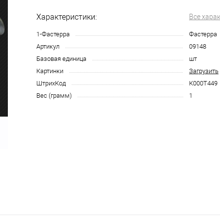
Характеристики:
Все хара
1-Фастерра
Фастерра
Артикул
09148
Базовая единица
шт
Картинки
Загрузить
ШтрихКод
К000Т449
Вес (грамм)
1