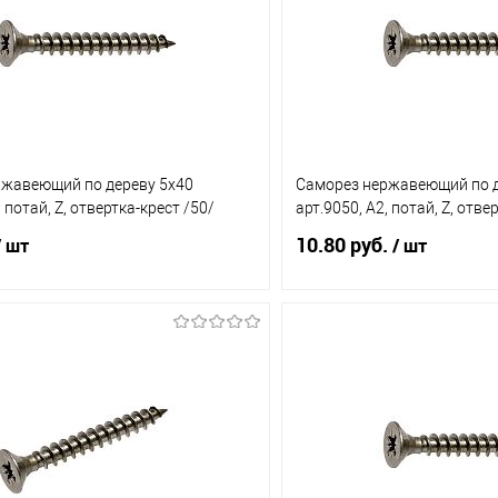
ржавеющий по дереву 5х40
Саморез нержавеющий по д
, потай, Z, отвертка-крест /50/
арт.9050, А2, потай, Z, отве
10.80 руб.
 шт
/ шт
В корзину
В корз
1 клик
Сравнение
Купить в 1 клик
ое
В наличии (224)
В избранное