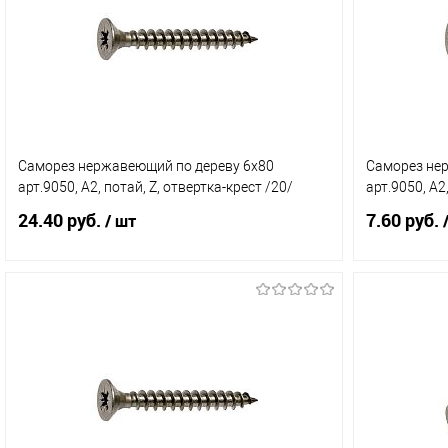
Саморез нержавеющий по дереву 6х80
Саморез не
арт.9050, А2, потай, Z, отвертка-крест /20/
арт.9050, А2
24.40 руб.
7.60 руб.
/ шт
/
В корзину
Купить в 1 клик
Сравнение
Купить в 
В избранное
В наличии (57)
В избранн