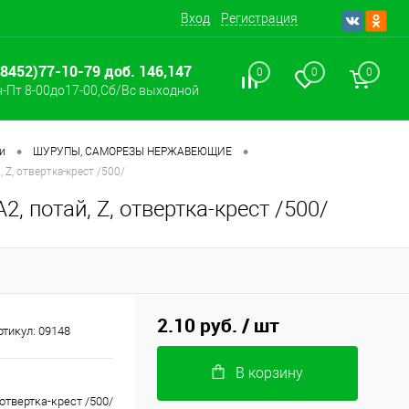
Вход
Регистрация
(8452)77-10-79 доб. 146,147
0
0
0
-Пт 8-00до17-00,Сб/Вс выходной
•
•
и
ШУРУПЫ, САМОРЕЗЫ НЕРЖАВЕЮЩИЕ
 Z, отвертка-крест /500/
, потай, Z, отвертка-крест /500/
2.10 руб.
/ шт
ртикул:
09148
В корзину
 отвертка-крест /500/