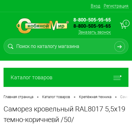
Вход
Регистрация
8-800-505-95-65
0
8-800-505-95-65
Заказать звонок
Каталог товаров
•
•
•
Главная страница
Каталог товаров
Крепёжная техника
Самор
Саморез кровельный RAL8017 5,5х19
темно-коричневй /50/