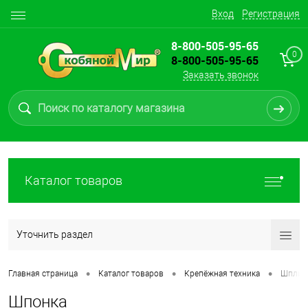
Вход
Регистрация
8-800-505-95-65
0
8-800-505-95-65
Заказать звонок
Каталог товаров
Уточнить раздел
•
•
•
Главная страница
Каталог товаров
Крепёжная техника
Шплин
Шпонка