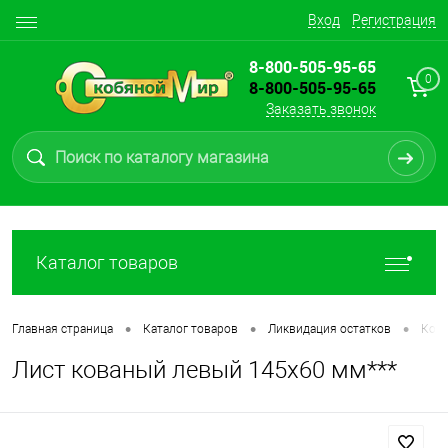
Вход
Регистрация
8-800-505-95-65
0
8-800-505-95-65
Заказать звонок
Каталог товаров
•
•
•
Главная страница
Каталог товаров
Ликвидация остатков
Ков
Лист кованый левый 145х60 мм***