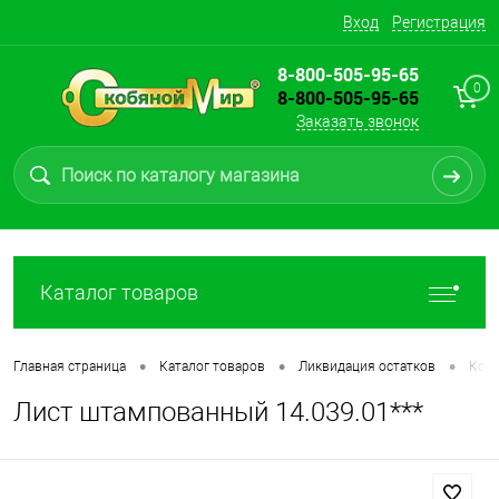
Вход
Регистрация
8-800-505-95-65
0
8-800-505-95-65
Заказать звонок
Каталог товаров
•
•
•
Главная страница
Каталог товаров
Ликвидация остатков
Ков
Лист штампованный 14.039.01***