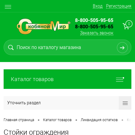
Вход
Регистрация
8-800-505-95-65
0
8-800-505-95-65
Заказать звонок
Каталог товаров
Уточнить раздел
•
•
•
Главная страница
Каталог товаров
Ликвидация остатков
Ков
Стойки ограждения