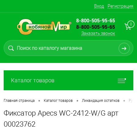
Вход
Регистрация
8-800-505-95-65
0
8-800-505-95-65
Заказать звонок
Каталог товаров
•
•
•
Главная страница
Каталог товаров
Ликвидация остатков
Ручк
Фиксатор Apecs WC-2412-W/G арт
00023762