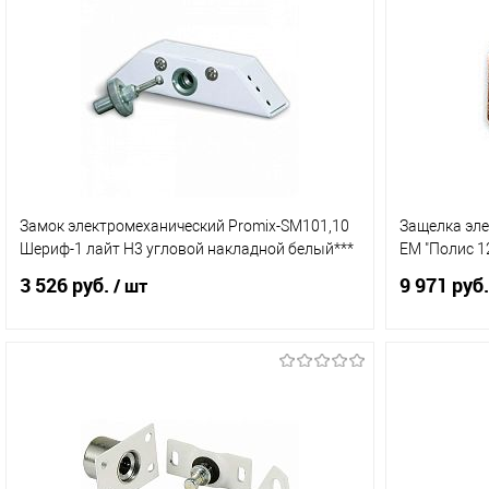
Замок электромеханический Promix-SM101,10
Защелка эле
Шериф-1 лайт Н3 угловой накладной белый***
ЕМ "Полис 1
3 526 руб.
9 971 руб.
/ шт
В корзину
Купить в 1 клик
Сравнение
Купить в 
В избранное
В наличии (6)
В избранн