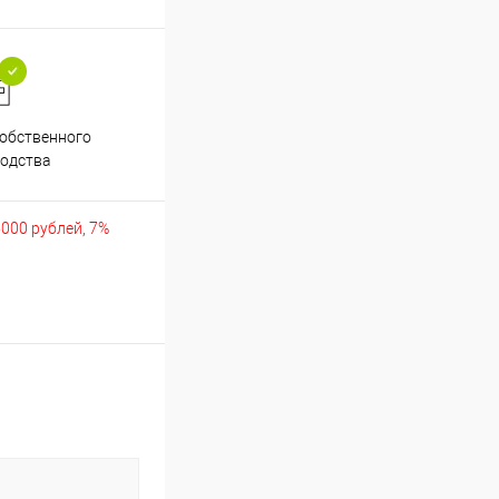
обственного
Аккуратно упакуем хрупкие
одства
товары
5000 рублей, 7%