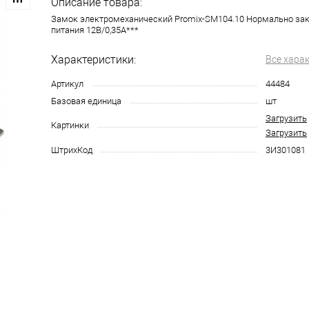
Описание товара:
Замок электромеханический Promix-SM104.10 Нормально за
питания 12В/0,35А***
Характеристики:
Все хара
Артикул
44484
Базовая единица
шт
Загрузить
Картинки
Загрузить
ШтрихКод
3И301081