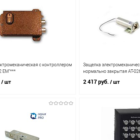
ктромеханическая с контроллером
Защелка электромеханичес
2 ЕМ"***
нормально закрытая АТ-02
2 417 руб.
/ шт
/ шт
В корзину
В корз
1 клик
Сравнение
Купить в 1 клик
ое
В наличии (4)
В избранное