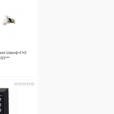
кая Шериф-4 Н3
693***
ину
Сравнение
В наличии (1)