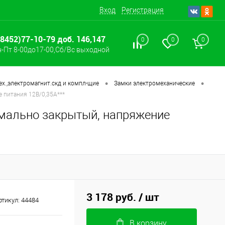
Вход
Регистрация
(8452)77-10-79 доб. 146,147
0
0
0
-Пт 8-00до17-00,Сб/Вс выходной
•
•
х.,электромагнит.скд и компл-щие
Замки электромеханические
 питания 12В/0,35А***
мально закрытый, напряжение
3 178 руб.
/ шт
ртикул:
44484
В корзину