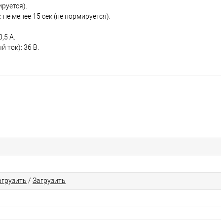
ируется).
не менее 15 сек (не нормируется).
,5 А.
ток): 36 В.
агрузить
/
Загрузить