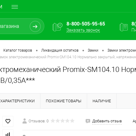
И
8-800-505-95-65
8
Заказать звонок
Пн
•
•
•
Каталог товаров
Ликвидация остатков
Замки
Замки электроме
амок электромеханический Promix-SM104.10 Нормально закрытый, напряжение
ктромеханический Promix-SM104.10 Нор
В/0,35А***
ХАРАКТЕРИСТИКИ
ПОХОЖИЕ ТОВАРЫ
НАЛИЧИЕ
Отзывов: 0
Добавить отзыв
А