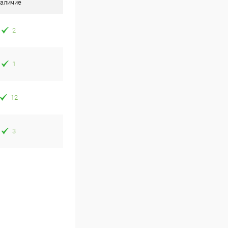
аличие
2
1
12
3