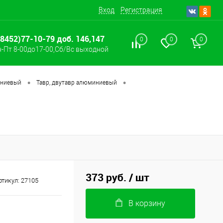
Вход
Регистрация
(8452)77-10-79 доб. 146,147
0
0
0
-Пт 8-00до17-00,Сб/Вс выходной
•
•
иниевый
Тавр, двутавр алюминиевый
373 руб.
/ шт
ртикул:
27105
В корзину