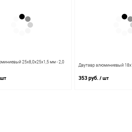
1 клик
Сравнение
Купить в 1 клик
ое
В наличии (12)
В избранное
миниевый 25х8,0х25х1,5 мм - 2,0
Двутавр алюминиевый 18х13
353 руб.
 шт
/ шт
В корзину
В корз
1 клик
Сравнение
Купить в 1 клик
ое
В наличии (5)
В избранное