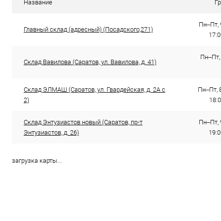
Название
Г
Пн–Пт, 
Главный склад (адресный) (Посадского,271)
17:
Пн–Пт, 
Склад Вавилова (Саратов, ул. Вавилова, д. 41)
Склад ЭЛМАШ (Саратов, ул. Гвардейская, д. 2А с
Пн–Пт, 8
2)
18:0
Склад Энтузиастов новый (Саратов, пр-т
Пн–Пт, 
Энтузиастов, д. 26)
19:0
загрузка карты...