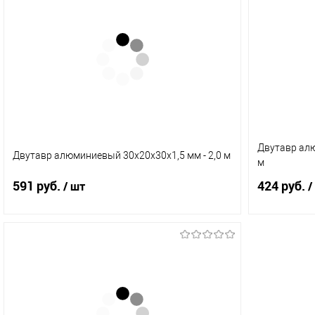
Купить в 1 клик
Сравнение
Купить в 
В избранное
В наличии (10)
В избранн
Двутавр алю
Двутавр алюминиевый 30х20х30х1,5 мм - 2,0 м
м
591 руб.
424 руб.
/ шт
/
В корзину
Купить в 1 клик
Сравнение
Купить в 
В избранное
В наличии (6)
В избранн