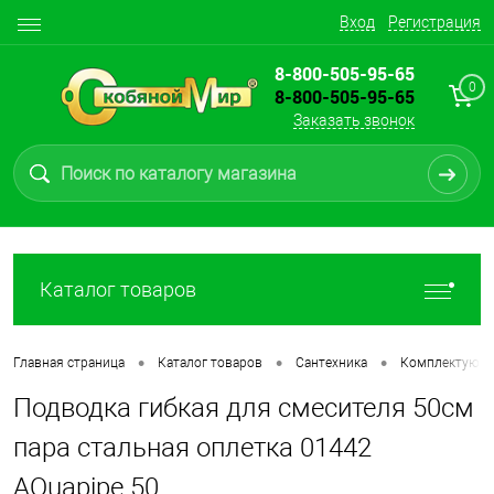
Вход
Регистрация
8-800-505-95-65
0
8-800-505-95-65
Заказать звонок
Каталог товаров
•
•
•
Главная страница
Каталог товаров
Сантехника
Комплектующи
Подводка гибкая для смесителя 50см
пара стальная оплетка 01442
AQuapipe 50