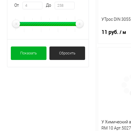
От
До
УТрос DIN 305
11 руб.
/ м
Показать
Сбросить
В 
Купить в 1 кл
В избранное
У Химический а
RM 10 Арт.5027