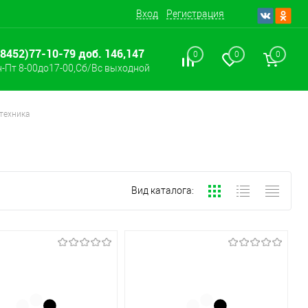
Вход
Регистрация
(8452)77-10-79 доб. 146,147
0
0
0
-Пт 8-00до17-00,Сб/Вс выходной
 техника
Вид каталога: