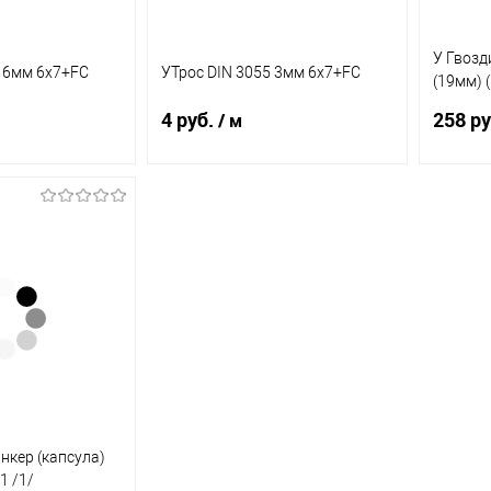
У Гвозд
5 6мм 6х7+FC
УТрос DIN 3055 3мм 6х7+FC
(19мм) (
3-12)
4 руб.
258 ру
/ м
корзину
В корзину
ик
К
Купить в 1 клик
К
Купит
сравнению
сравнению
В наличии
В избранное
В наличии
В из
(0.2)
(0.9)
нкер (капсула)
1 /1/