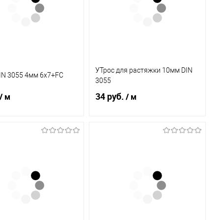
УТрос для растяжки 10мм DIN
IN 3055 4мм 6х7+FC
3055
34 руб.
/ м
/ м
В корзину
В корзину
ь в 1 клик
К
Купить в 1 клик
К
сравнению
сравнению
бранное
В наличии
В избранное
В наличии
(0.7)
(1.6)