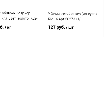
и обивочные декор.
У Химический анкер (капсула)
1кг.) ,цвет: золото (KL2-
RM 16 Арт.50273 /1/
б.
127 руб.
/ кг
/ шт
В корзину
В корзину
ь в 1 клик
К
Купить в 1 клик
К
сравнению
сравнению
бранное
В наличии
В избранное
В наличии
(3.931)
(1)