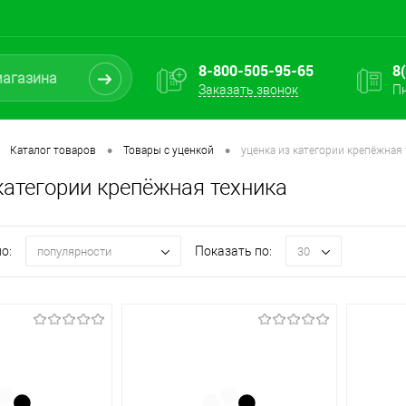
8-800-505-95-65
8
Заказать звонок
Пн
•
•
Каталог товаров
Товары с уценкой
уценка из категории крепёжная
категории крепёжная техника
о:
Показать по:
популярности
30