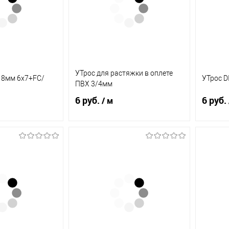
УТрос для растяжки в оплете
5 8мм 6х7+FC/
УТрос D
ПВХ 3/4мм
6 руб.
6 руб.
/ м
корзину
В корзину
ик
К
Купить в 1 клик
К
Купит
сравнению
сравнению
В наличии
В избранное
В наличии
В из
(7.8)
(0.6)