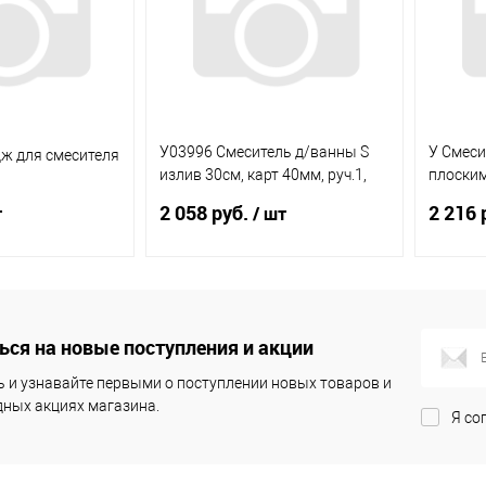
У03996 Смеситель д/ванны S
У Смеси
дж для смесителя
излив 30см, карт 40мм, руч.1,
плоским
комплект, дивертор в корпусе
переклю
2 058 руб.
2 216 
т
/ шт
двуручн
корзину
Под заказ
ся на новые поступления и акции
ик
К
Купить в 1 клик
К
Купит
сравнению
сравнению
 и узнавайте первыми о поступлении новых товаров и
ных акциях магазина.
Я со
В наличии
В избранное
Под заказ
В из
(1)