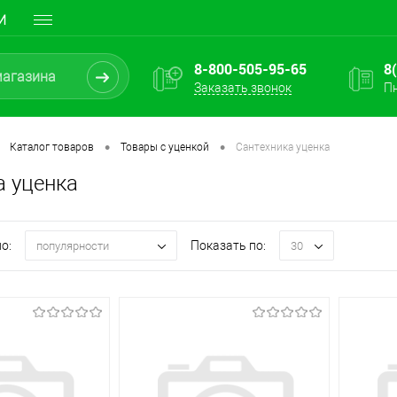
И
8-800-505-95-65
8
Заказать звонок
Пн
•
•
Каталог товаров
Товары с уценкой
Сантехника уценка
а уценка
о:
Показать по:
популярности
30