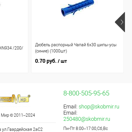
Дюбель распорный Чапай 6х30 шипы-усы
DIN934 /200/
(синие) (1000шт)
0.70 руб.
/ шт
8-800-505-95-65
Email:
shop@skobmir.ru
Email:
 Мир © 2011–2024
250480@skobmir.ru
Пн-Пт 8:00–17:00,Сб,Вс
в ул.Гвардейская 2аС2