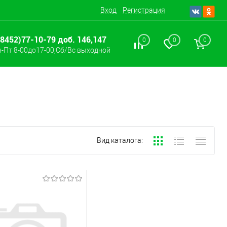
Вход
Регистрация
(8452)77-10-79 доб. 146,147
0
0
0
-Пт 8-00до17-00,Сб/Вс выходной
Вид каталога: