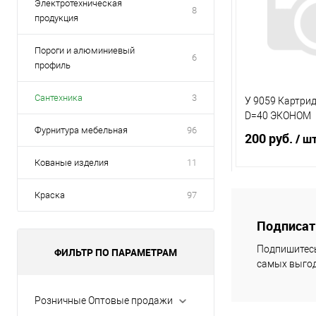
Электротехническая
8
продукция
Пороги и алюминиевый
6
профиль
Сантехника
3
У 9059 Картри
D=40 ЭКОНОМ
Фурнитура мебельная
96
200 руб.
/ ш
Кованые изделия
11
Краска
97
В 
Подписать
Купить в 1 кл
Подпишитесь
ФИЛЬТР ПО ПАРАМЕТРАМ
самых выгод
В избранное
Розничные Оптовые продажи