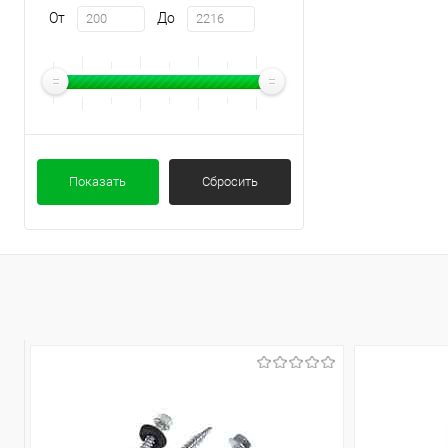
От
До
Показать
Сбросить