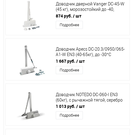
Доводчик дверной Vanger DC-45-W
(45 кг), морозостойкий до -40,
белый 00022828
874 руб.
/ шт
Подробнее
Доводчик Apecs DC-20.3/0950/065-
A1-W EN3 (40-65кг), до -30°С
00018918
1 667 руб.
/ шт
Подробнее
Доводчик NOTEDO DC-060-I EN3
(60кг), с рычажной тягой, серебро
1 013 руб.
/ шт
Подробнее