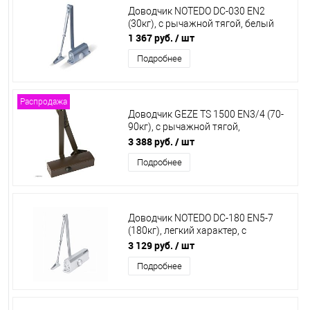
Доводчик NOTEDO DC-030 EN2
(30кг), с рычажной тягой, белый
1 367 руб.
/ шт
Подробнее
Распродажа
Доводчик GEZE TS 1500 EN3/4 (70-
90кг), с рычажной тягой,
коричневый 191792 Под заказ***
3 388 руб.
/ шт
Подробнее
Доводчик NOTEDO DC-180 EN5-7
(180кг), легкий характер, с
рычажной тягой, серебро
3 129 руб.
/ шт
Подробнее