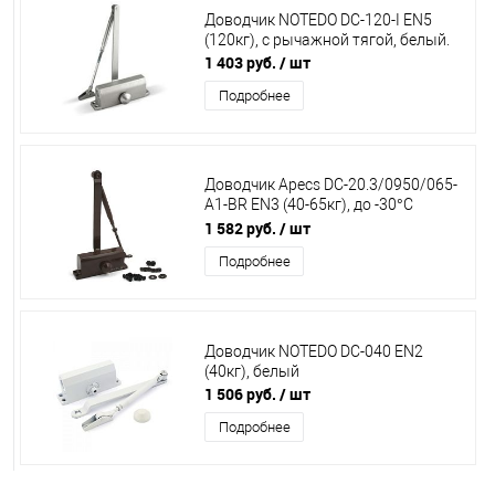
Доводчик NOTEDO DC-120-I EN5
(120кг), с рычажной тягой, белый.
1 403 руб.
/ шт
Подробнее
Доводчик Apecs DC-20.3/0950/065-
A1-BR EN3 (40-65кг), до -30°С
00018915
1 582 руб.
/ шт
Подробнее
Доводчик NOTEDO DC-040 EN2
(40кг), белый
1 506 руб.
/ шт
Подробнее