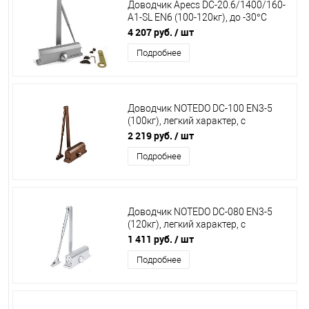
Доводчик Apecs DC-20.6/1400/160-
A1-SL EN6 (100-120кг), до -30°С
00018930
4 207 руб.
/ шт
Подробнее
Доводчик NOTEDO DC-100 EN3-5
(100кг), легкий характер, с
рычажной тяго, коричневый
2 219 руб.
/ шт
Подробнее
Доводчик NOTEDO DC-080 EN3-5
(120кг), легкий характер, с
рычажной тягой,серебро
1 411 руб.
/ шт
Подробнее