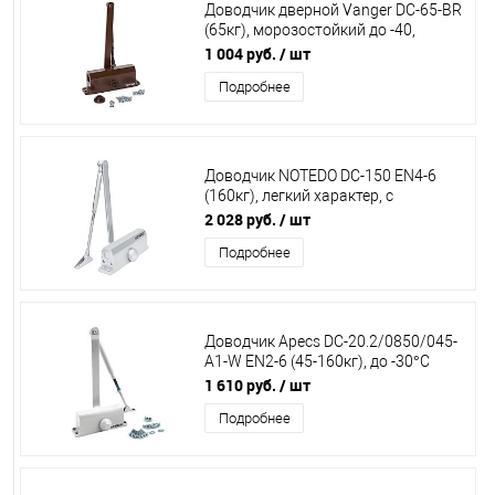
Доводчик дверной Vanger DC-65-BR
(65кг), морозостойкий до -40,
коричневый 00022829
1 004 руб.
/ шт
Подробнее
Доводчик NOTEDO DC-150 EN4-6
(160кг), легкий характер, с
рычажной тягой, серебро
2 028 руб.
/ шт
Подробнее
Доводчик Apecs DC-20.2/0850/045-
A1-W EN2-6 (45-160кг), до -30°С
00018914
1 610 руб.
/ шт
Подробнее