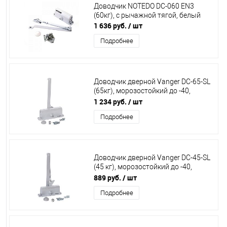
Доводчик NOTEDO DC-060 EN3
(60кг), с рычажной тягой, белый
1 636 руб.
/ шт
Подробнее
Доводчик дверной Vanger DC-65-SL
(65кг), морозостойкий до -40,
серебро 00022830
1 234 руб.
/ шт
Подробнее
Доводчик дверной Vanger DC-45-SL
(45 кг), морозостойкий до -40,
серебро 00022827
889 руб.
/ шт
Подробнее