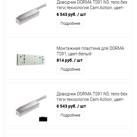
Доводчик DORMA TS91 N3, тело без
тяги,технология Cam Action, цвет-
серебро
6 543 руб.
/ шт
Подробнее
Монтажная пластина для DORMA
TS91, цвет-белый
814 руб.
/ шт
Подробнее
Доводчик DORMA TS91 N3, тело без
тяги,технология Cam Action, цвет-
черный
6 543 руб.
/ шт
Подробнее