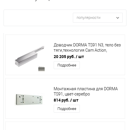
популярности
Доводчик DORMA TS91 N3, тело без
тяги,технология Cam Action,
нерж.сталь
20 205 руб.
/ шт
Подробнее
Монтажная пластина для DORMA
TS91, цвет-серебро
814 руб.
/ шт
Подробнее