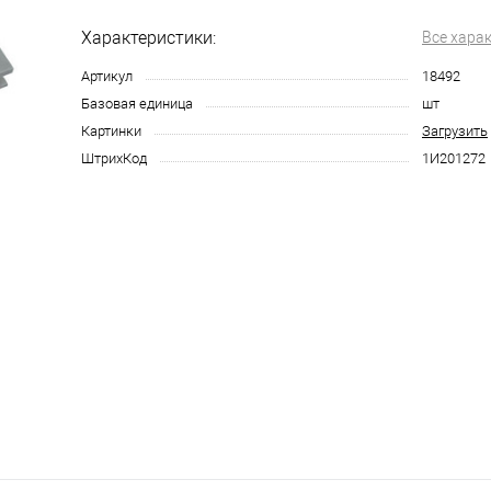
Характеристики:
Все хара
Артикул
18492
Базовая единица
шт
Картинки
Загрузить
ШтрихКод
1И201272