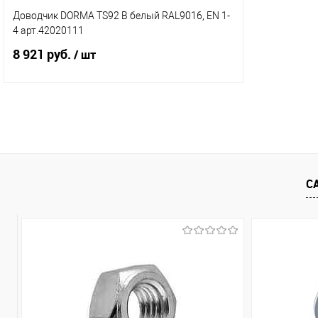
Доводчик DORMA TS92 В белый RAL9016, EN 1-
4 арт.42020111
8 921 руб.
/ шт
В корзину
Купить в 1 клик
Сравнение
В избранное
В наличии (1)
С