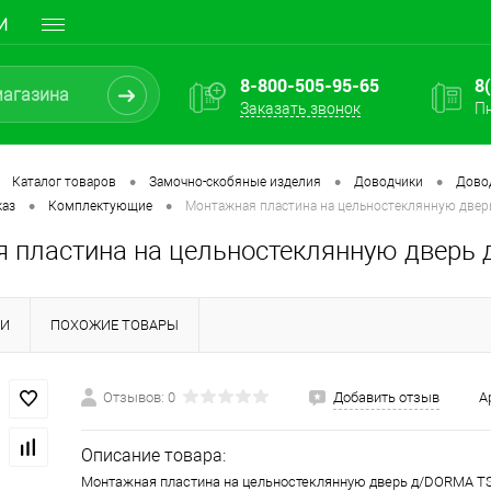
И
8-800-505-95-65
8
Заказать звонок
Пн
•
•
•
Каталог товаров
Замочно-скобяные изделия
Доводчики
Дово
•
•
каз
Комплектующие
Монтажная пластина на цельностеклянную дверь
 пластина на цельностеклянную дверь д
КИ
ПОХОЖИЕ ТОВАРЫ
Отзывов: 0
Добавить отзыв
А
Описание товара:
Монтажная пластина на цельностеклянную дверь д/DORMA TS 