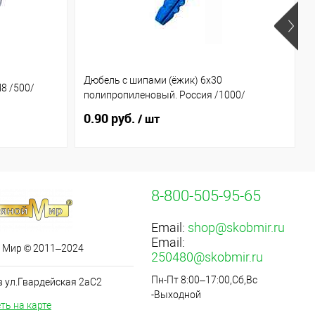
Дюбель с шипами (ёжик) 6х30
8 /500/
полипропиленовый. Россия /1000/
0.90 руб.
/ шт
8-800-505-95-65
Email:
shop@skobmir.ru
Email:
 Мир © 2011–2024
250480@skobmir.ru
Пн-Пт 8:00–17:00,Сб,Вс
в ул.Гвардейская 2аС2
-Выходной
ть на карте