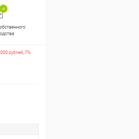
обственного
Аккуратно упакуем хрупкие
одства
товары
5000 рублей, 7%