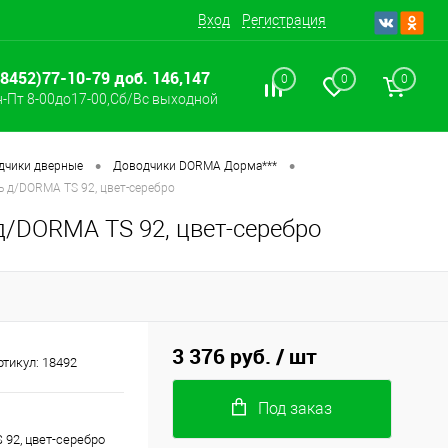
Вход
Регистрация
(8452)77-10-79 доб. 146,147
0
0
0
-Пт 8-00до17-00,Сб/Вс выходной
•
•
дчики дверные
Доводчики DORMA Дорма***
 д/DORMA TS 92, цвет-серебро
/DORMA TS 92, цвет-серебро
3 376 руб.
/ шт
ртикул:
18492
Под заказ
92, цвет-серебро