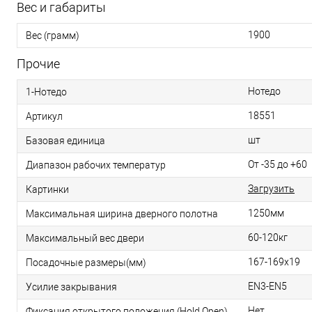
Вес и габариты
1900
Вес (грамм)
Прочие
Нотедо
1-Нотедо
18551
Артикул
шт
Базовая единица
От -35 до +60
Диапазон рабочих температур
Загрузить
Картинки
1250мм
Максимальная ширина дверного полотна
60-120кг
Максимальный вес двери
167-169х19
Посадочные размеры(мм)
EN3-EN5
Усилие закрывания
Нет
Фиксация открытого положения (Hold Open)