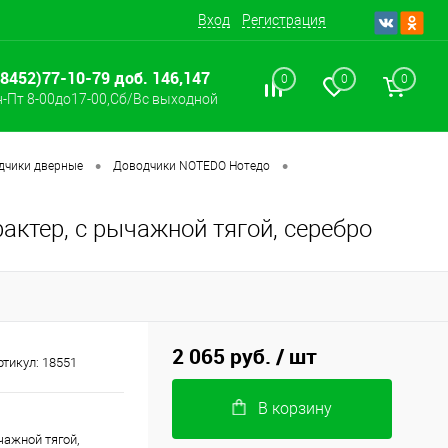
Вход
Регистрация
(8452)77-10-79 доб. 146,147
0
0
0
-Пт 8-00до17-00,Сб/Вс выходной
•
•
дчики дверные
Доводчики NOTEDO Нотедо
актер, с рычажной тягой, серебро
2 065 руб.
/ шт
ртикул:
18551
В корзину
чажной тягой,