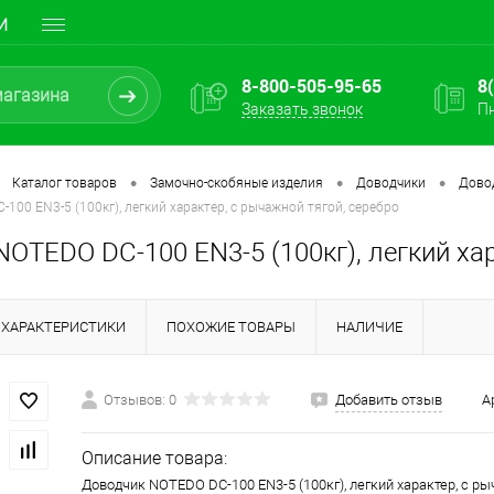
И
8-800-505-95-65
8
Заказать звонок
Пн
•
•
•
Каталог товаров
Замочно-скобяные изделия
Доводчики
Дово
100 EN3-5 (100кг), легкий характер, с рычажной тягой, серебро
OTEDO DC-100 EN3-5 (100кг), легкий хар
ХАРАКТЕРИСТИКИ
ПОХОЖИЕ ТОВАРЫ
НАЛИЧИЕ
Отзывов: 0
Добавить отзыв
А
Описание товара:
Доводчик NOTEDO DC-100 EN3-5 (100кг), легкий характер, с ры