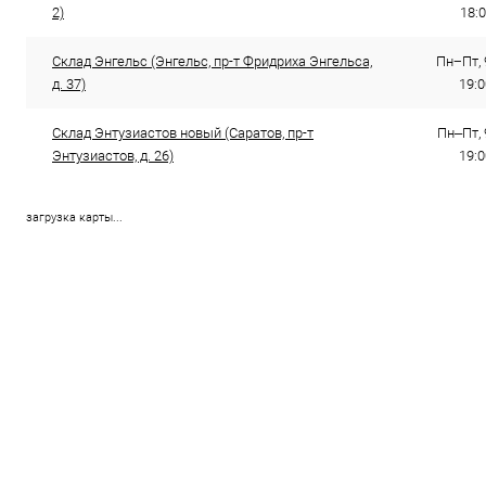
2)
18:0
Склад Энгельс (Энгельс, пр-т Фридриха Энгельса,
Пн−Пт, 
д. 37)
19:0
Склад Энтузиастов новый (Саратов, пр-т
Пн–Пт, 
Энтузиастов, д. 26)
19:0
загрузка карты...