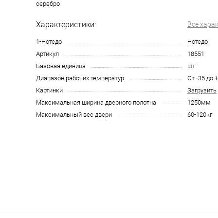
серебро
Характеристики:
Все хара
1-Нотедо
Нотедо
Артикул
18551
Базовая единица
шт
Диапазон рабочих температур
От -35 до 
Картинки
Загрузить
Максимальная ширина дверного полотна
1250мм
Максимальный вес двери
60-120кг