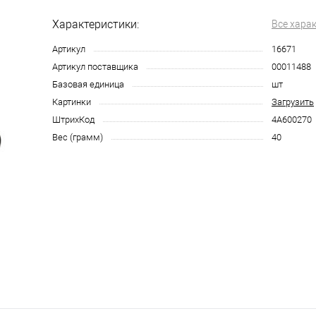
Характеристики:
Все хара
Артикул
16671
Артикул поставщика
00011488
Базовая единица
шт
Картинки
Загрузить
ШтрихКод
4А600270
Вес (грамм)
40