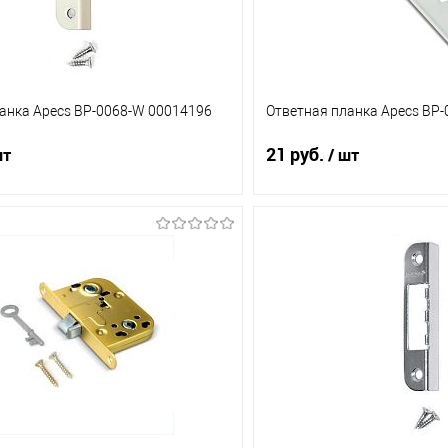
анка Apecs BP-0068-W 00014196
Ответная планка Apecs BP
21 руб.
шт
/ шт
В корзину
В корз
1 клик
Сравнение
Купить в 1 клик
ое
В наличии (265)
В избранное