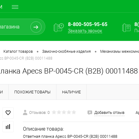
И
8-800-505-95-65
8
Заказать звонок
Пн
•
•
Каталог товаров
Замочно-скобяные изделия
Механизмы межкомн
cs BP-0045-CR (B2B) 00011488
ланка Apecs BP-0045-CR (B2B) 00011488
КИ
ПОХОЖИЕ ТОВАРЫ
НАЛИЧИЕ
Отзывов: 0
Добавить отзыв
А
Описание товара:
Ответная планка Apecs BP-0045-CR (B2B) 00011488