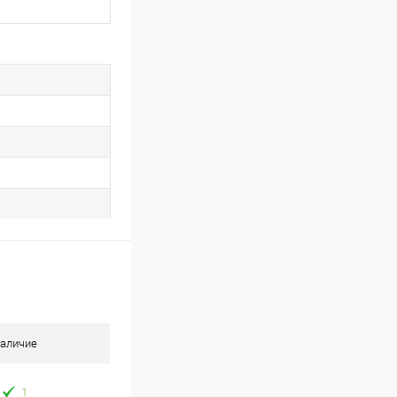
аличие
1