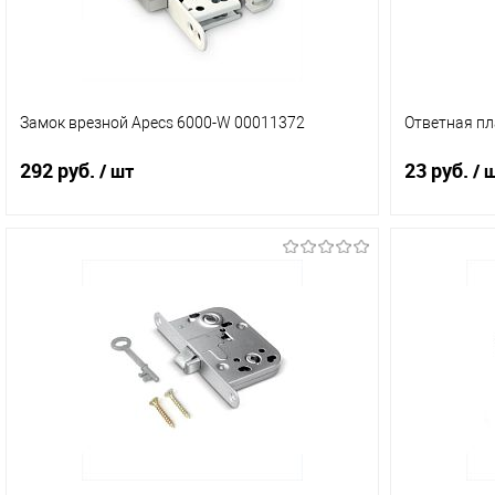
Замок врезной Apecs 6000-W 00011372
Ответная пл
292 руб.
23 руб.
/ шт
/ 
В корзину
Купить в 1 клик
Сравнение
Купить в 
В избранное
В наличии (2)
В избранн