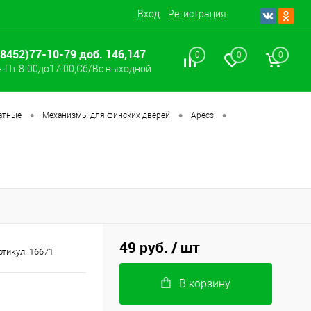
Вход
Регистрация
(8452)77-10-79 доб. 146,147
0
0
0
-Пт 8-00до17-00,Сб/Вс выходной
•
•
•
атные
Механизмы для финских дверей
Apecs
49 руб.
/ шт
ртикул:
16671
В корзину