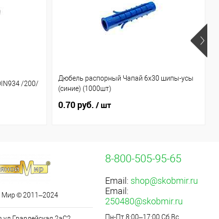
Дюбель распорный Чапай 6х30 шипы-усы
DIN934 /200/
(синие) (1000шт)
0.70 руб.
/ шт
8-800-505-95-65
Email:
shop@skobmir.ru
Email:
 Мир © 2011–2024
250480@skobmir.ru
Пн-Пт 8:00–17:00,Сб,Вс
в ул.Гвардейская 2аС2