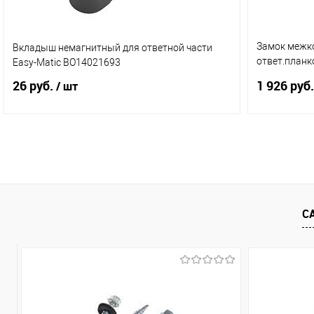
Замок межк
Вкладыш немагнитный для ответной части
ответ.планк
Easy-Matic ВО14021693
(5102/4102/
26 руб.
1 926 руб.
/ шт
В корзину
Купить в 1 клик
Сравнение
Купить в 
В избранное
В наличии (1)
В избранн
С