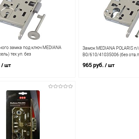
ое
В наличии (12)
В избранное
ного замка под ключ MEDIANA
Замок MEDIANA POLARIS п/
ель) тех.уп. без
В0/610/41035006 (без отв.
01.50.06
965 руб.
/ шт
/ шт
В корзину
В корз
1 клик
Сравнение
Купить в 1 клик
ое
В наличии (1)
В избранное