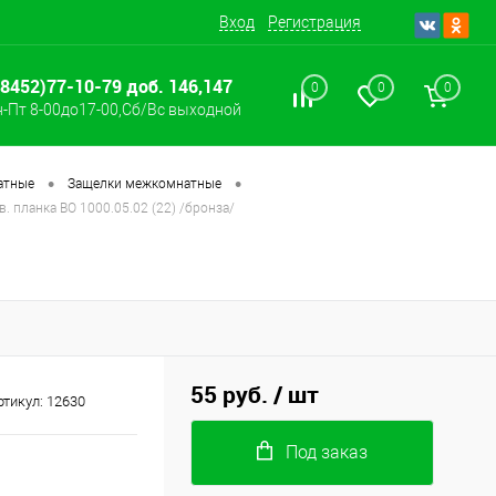
Вход
Регистрация
(8452)77-10-79 доб. 146,147
0
0
0
-Пт 8-00до17-00,Сб/Вс выходной
•
•
атные
Защелки межкомнатные
в. планка ВО 1000.05.02 (22) /бронза/
55 руб.
/ шт
ртикул:
12630
Под заказ