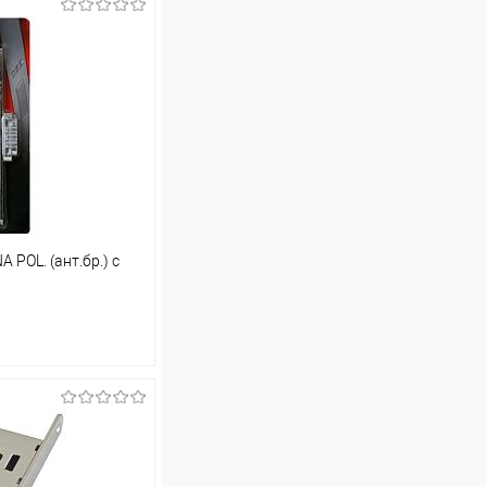
POL. (ант.бр.) с
67//26389
ину
Сравнение