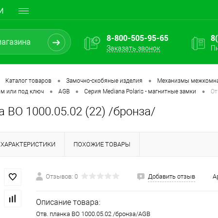
И
8-800-505-95-65
8
Заказать звонок
Пн
•
•
Каталог товаров
Замочно-скобяные изделия
Механизмы межкомн
•
•
•
ом или под ключ
AGB
Серия Mediana Polaris - магнитные замки
От
а ВО 1000.05.02 (22) /бронза/
ХАРАКТЕРИСТИКИ
ПОХОЖИЕ ТОВАРЫ
Отзывов: 0
Добавить отзыв
А
Описание товара:
Отв. планка ВО 1000.05.02 /бронза/AGB