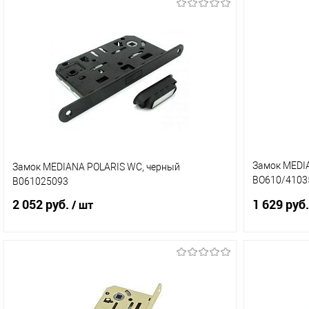
Замок MEDIA
Замок MEDIANA POLARIS WC, черный
ВО610/41035
В061025093
отв.планки) 
2 052 руб.
1 629 руб.
/ шт
В корзину
Купить в 1 клик
Сравнение
Купить в 