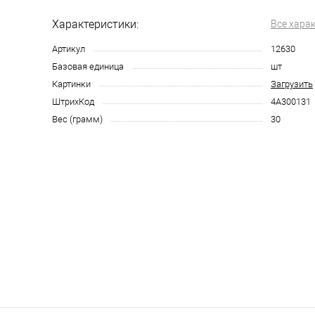
Характеристики:
Все хара
Артикул
12630
Базовая единица
шт
Картинки
Загрузить
ШтрихКод
4А300131
Вес (грамм)
30