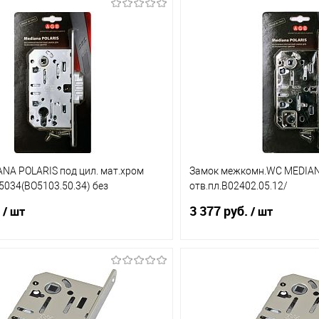
NA POLARIS под цил. мат.хром
Замок межкомн.WC MEDIANA 
034(ВО5103.50.34) без
отв.пл.В02402.05.12/
тех,уп.
ВО6102/5102/4102/.50.12.5
3 377 руб.
/ шт
/ шт
В корзину
В корз
1 клик
Сравнение
Купить в 1 клик