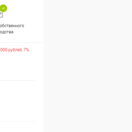
обственного
Аккуратно упакуем хрупкие
одства
товары
5000 рублей, 7%