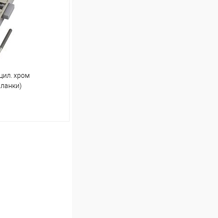
В наличии (3)
цил. хром
планки)
ину
Сравнение
В наличии (1)