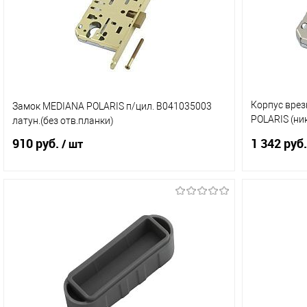
В избранное
В наличии (1)
В избранн
Корпус врез
Замок MEDIANA POLARIS п/цил. В041035003
POLARIS (ник
латун.(без отв.планки)
отв.пл.ВО61
910 руб.
1 342 руб.
/ шт
В корзину
Купить в 1 клик
Сравнение
Купить в 
В избранное
В наличии (7)
В избранн