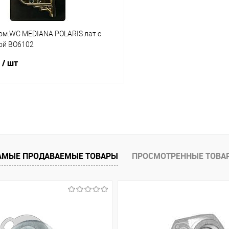
ом.WC MEDIANA POLARIS лат.с
ой ВО6102
.50.03.567//25587
/ шт
В корзину
1 клик
Сравнение
ое
В наличии (2)
АМЫЕ ПРОДАВАЕМЫЕ ТОВАРЫ
ПРОСМОТРЕННЫЕ ТОВА