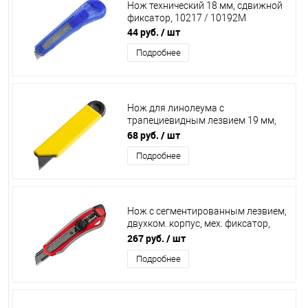
Нож технический 18 мм, сдвижной
фиксатор, 10217 / 10192М
44 руб.
/ шт
Подробнее
Нож для линолеума с
трапециевидным лезвием 19 мм,
InWork, 10335
68 руб.
/ шт
Подробнее
Нож с сегментированным лезвием,
двухком. корпус, мех. фиксатор,
сталь У8А, ЗУБР "МАСТЕР",
267 руб.
/ шт
09158_z01
Подробнее