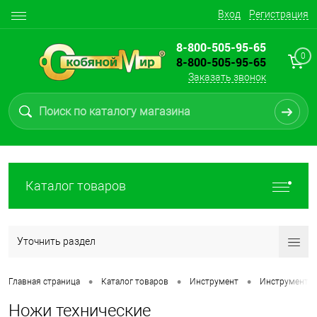
Вход
Регистрация
8-800-505-95-65
0
8-800-505-95-65
Заказать звонок
Каталог товаров
Уточнить раздел
•
•
•
Главная страница
Каталог товаров
Инструмент
Инструмент д
Ножи технические