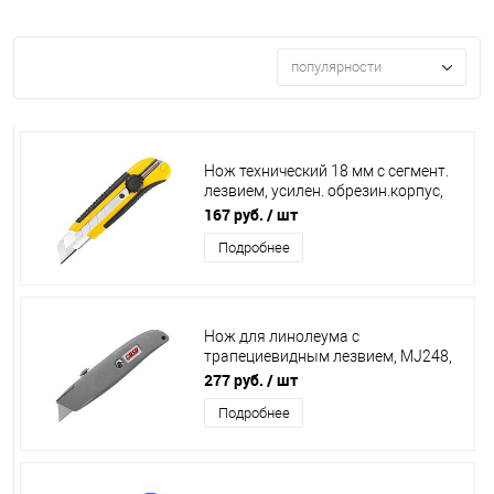
популярности
Нож технический 18 мм с сегмент.
лезвием, усилен. обрезин.корпус,
винт фиксатор лезвия,
167 руб.
/ шт
10321/10273
Подробнее
Нож для линолеума с
трапециевидным лезвием, MJ248,
10340 / 10336
277 руб.
/ шт
Подробнее