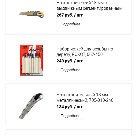
Нож технический 18 мм с
выдвижным сегментированным
лезвием, STAYER "MASTER",
267 руб.
/ шт
09161_z01
Подробнее
Набор ножей для резьбы по
дереву, РОКОТ, 667-450
243 руб.
/ шт
Подробнее
Нож строительный 18 мм
металлический, 705-010-240
134 руб.
/ шт
Подробнее