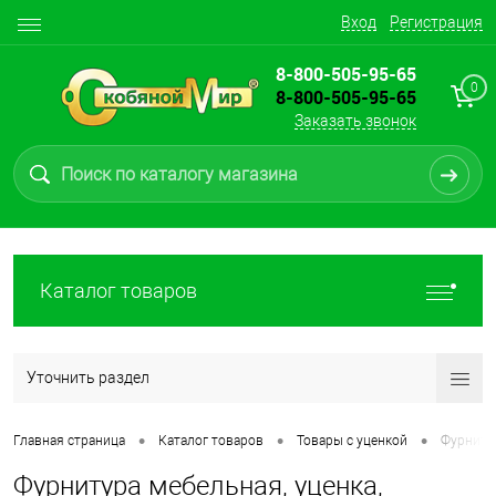
Вход
Регистрация
8-800-505-95-65
0
8-800-505-95-65
Заказать звонок
Каталог товаров
Уточнить раздел
•
•
•
Главная страница
Каталог товаров
Товары с уценкой
Фурнитур
Фурнитура мебельная, уценка,