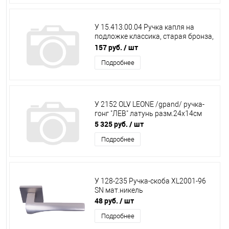
У 15.413.00.04 Ручка капля на
подложке классика, старая бронза,
BRASS
157 руб.
/ шт
Подробнее
У 2152 OLV LEONE /gpand/ ручка-
гонг "ЛЕВ" латунь разм.24х14см
5 325 руб.
/ шт
Подробнее
У 128-235 Ручка-скоба XL2001-96
SN мат.никель
48 руб.
/ шт
Подробнее