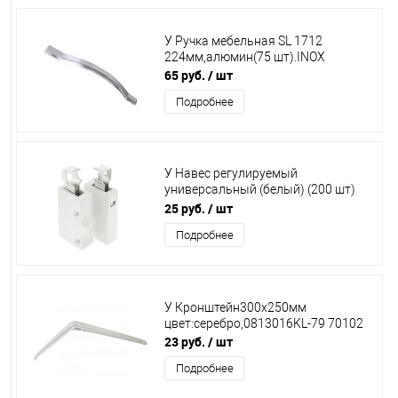
У Ручка мебельная SL 1712
224мм,алюмин(75 шт).INOX
65 руб.
/ шт
Подробнее
У Навес регулируемый
универсальный (белый) (200 шт)
18021
25 руб.
/ шт
Подробнее
У Кронштейн300х250мм
цвет:серебро,0813016KL-79 70102
23 руб.
/ шт
Подробнее