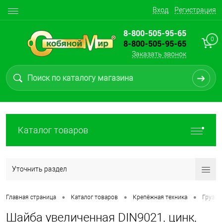
Вход
Регистрация
8-800-505-95-65
0
8-800-505-95-65
Заказать звонок
Каталог товаров
Уточнить раздел
•
•
•
Главная страница
Каталог товаров
Крепёжная техника
Грузов
Шайба увеличенная DIN9021, цинк,