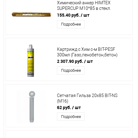
Химический анкер HIMTEX
SUPERCUP M10*85 в стекл.
капсулах
155.40 руб.
/ шт
Подробнее
Картрижд с Хим с-м BIT-PESF
300мл (Газо,пенобетон,бетон)
2 307.90 руб.
/ шт
Подробнее
Сетчатая Гильза 20х85 BIT-NS
(М16)
62 руб.
/ шт
Подробнее