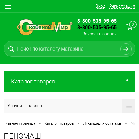
Вход
Регистрация
8-800-505-95-65
0
8-800-505-95-65
Заказать звонок
Каталог товаров
Уточнить раздел
•
•
•
Главная страница
Каталог товаров
Ликвидация остатков
Меха
ПЕНЗМАШ