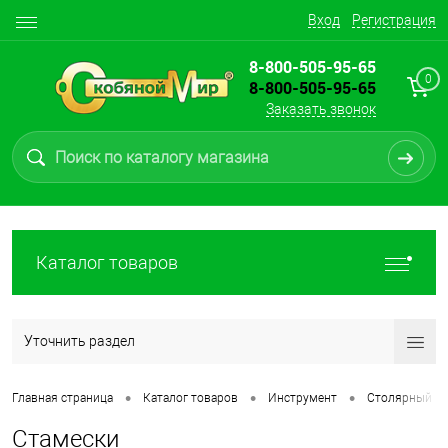
Вход
Регистрация
8-800-505-95-65
0
8-800-505-95-65
Заказать звонок
Каталог товаров
Уточнить раздел
•
•
•
Главная страница
Каталог товаров
Инструмент
Столярный и 
Стамески