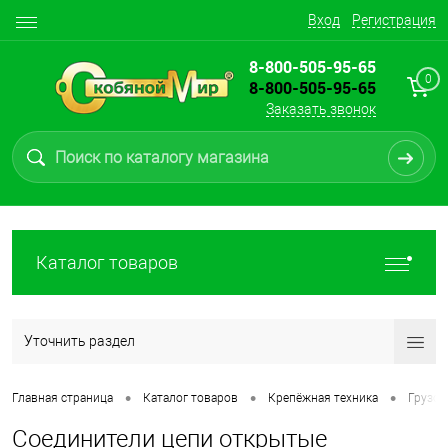
Вход
Регистрация
8-800-505-95-65
0
8-800-505-95-65
Заказать звонок
Каталог товаров
Уточнить раздел
•
•
•
Главная страница
Каталог товаров
Крепёжная техника
Грузов
Соединители цепи открытые