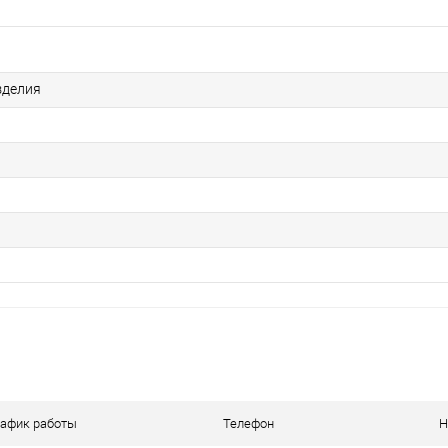
зделия
рафик работы
Телефон
Н