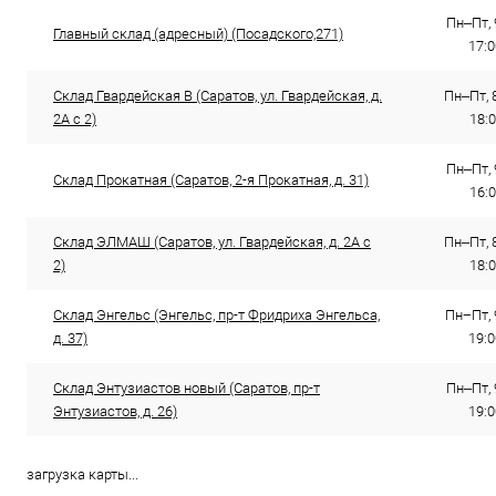
Пн–Пт, 
Главный склад (адресный) (Посадского,271)
17:
Склад Гвардейская В (Саратов, ул. Гвардейская, д.
Пн–Пт, 8
2А с 2)
18:0
Пн–Пт, 
Склад Прокатная (Саратов, 2-я Прокатная, д. 31)
16:
Склад ЭЛМАШ (Саратов, ул. Гвардейская, д. 2А с
Пн–Пт, 8
2)
18:0
Склад Энгельс (Энгельс, пр-т Фридриха Энгельса,
Пн−Пт, 
д. 37)
19:0
Склад Энтузиастов новый (Саратов, пр-т
Пн–Пт, 
Энтузиастов, д. 26)
19:0
загрузка карты...