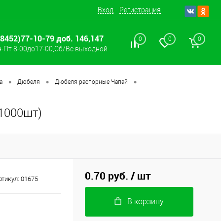
Вход
Регистрация
(8452)77-10-79 доб. 146,147
0
0
0
-Пт 8-00до17-00,Сб/Вс выходной
•
•
•
а
Дюбеля
Дюбеля распорные Чапай
1000шт)
0.70 руб.
/ шт
ртикул:
01675
В корзину