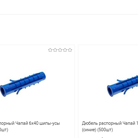
порный Чапай 6х40 шипы-усы
Дюбель распорный Чапай 
0шт)
(синие) (500шт)