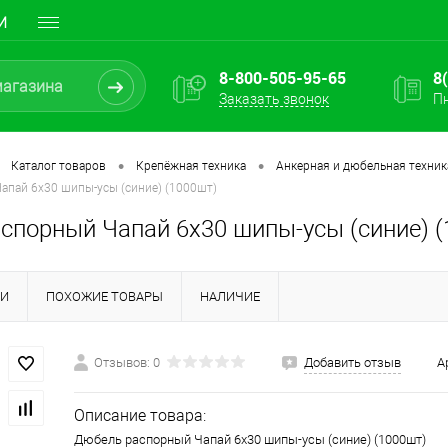
И
8-800-505-95-65
8
Заказать звонок
Пн
•
•
Каталог товаров
Крепёжная техника
Анкерная и дюбельная техник
апай 6х30 шипы-усы (синие) (1000шт)
спорный Чапай 6х30 шипы-усы (синие) (
КИ
ПОХОЖИЕ ТОВАРЫ
НАЛИЧИЕ
Отзывов: 0
Добавить отзыв
А
Описание товара:
Дюбель распорный Чапай 6х30 шипы-усы (синие) (1000шт)