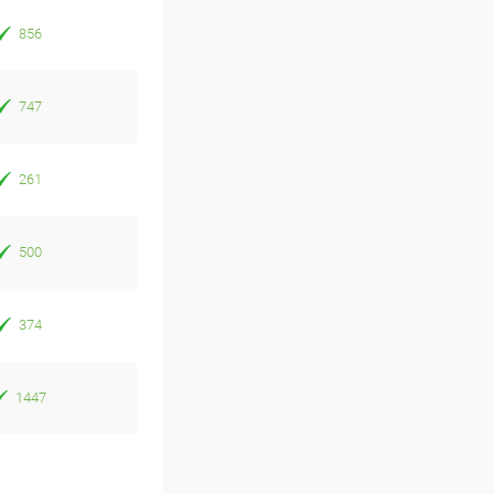
856
747
261
500
374
1447