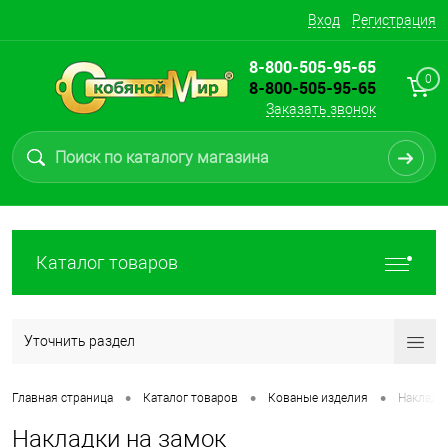
Вход
Регистрация
8-800-505-95-65
0
8-800-505-95-65
Заказать звонок
Каталог товаров
Уточнить раздел
•
•
•
Главная страница
Каталог товаров
Кованые изделия
Накладки
Накладки на замок