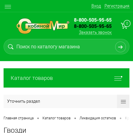
Вход
Регистрация
8-800-505-95-65
0
8-800-505-95-65
Заказать звонок
Каталог товаров
Уточнить раздел
•
•
•
Главная страница
Каталог товаров
Ликвидация остатков
Креп
Гвозди