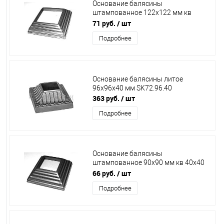
Основание балясины
штампованное 122х122 мм кв
80х80 мм Китай
71 руб.
/ шт
Подробнее
Основание балясины литое
96х96х40 мм SK72.96.40
363 руб.
/ шт
Подробнее
Основание балясины
штампованное 90х90 мм кв 40х40
мм 13.321.01/02/4906Т/ОБ5240
66 руб.
/ шт
Подробнее