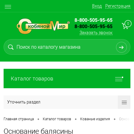
Вход
Регистрация
8-800-505-95-65
0
8-800-505-95-65
Заказать звонок
Каталог товаров
Уточнить раздел
•
•
•
Главная страница
Каталог товаров
Кованые изделия
Основан
Основание балясины