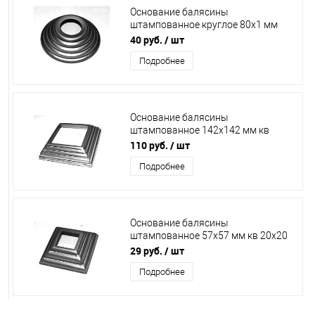
Основание балясины
штампованное круглое 80х1 мм
отверстие 28 мм 13.028.01
40 руб.
/ шт
Подробнее
Основание балясины
штампованное 142х142 мм кв
100х100 мм 13.310.01/ОБ5210
110 руб.
/ шт
Подробнее
Основание балясины
штампованное 57х57 мм кв 20х20
мм 13.326.02/01/
29 руб.
/ шт
ОБ5220/SK74.57.20
Подробнее