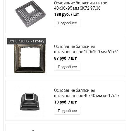
Основание балясины литое
40х36х95 мм SK72.97.36
188 руб.
/ шт
Подробнее
СУПЕРЦЕНЫ на ковку
Основание балясины
штампованное 100х100 мм 61х61
мм Китай
87 руб.
/ шт
Подробнее
Основание балясины
штампованное 40х40 мм кв 17х17
мм 13.329.02
13 руб.
/ шт
Подробнее