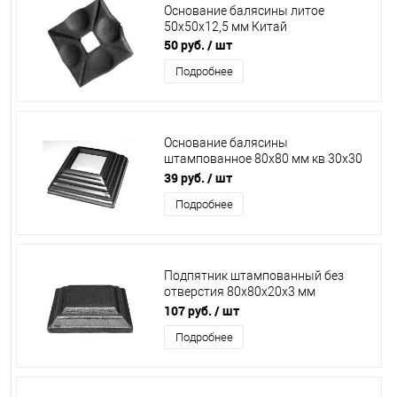
Основание балясины литое
50х50х12,5 мм Китай
50 руб.
/ шт
Подробнее
Основание балясины
штампованное 80х80 мм кв 30х30
мм Китай
39 руб.
/ шт
Подробнее
Подпятник штампованный без
отверстия 80х80х20х3 мм
13.314/19481-WH/80
107 руб.
/ шт
Подробнее