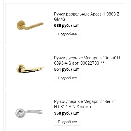
Ручки раздельные Apecs Н-0883-Z-
GM/G
639 руб.
/ шт
Подробнее
Ручки дверные Megapolis "Dubai" H-
0893-A-G,арт. 00022733***
561 руб.
/ шт
Подробнее
Ручки дверные Megapolis "Berlin"
Н-0814-А-NIS сатин
00022659/18634
358 руб.
/ шт
Подробнее