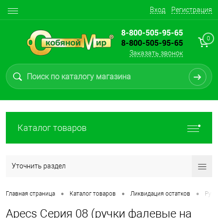
Вход
Регистрация
8-800-505-95-65
0
8-800-505-95-65
Заказать звонок
Каталог товаров
Уточнить раздел
•
•
•
Главная страница
Каталог товаров
Ликвидация остатков
Ручк
Apecs Серия 08 (ручки фалевые на