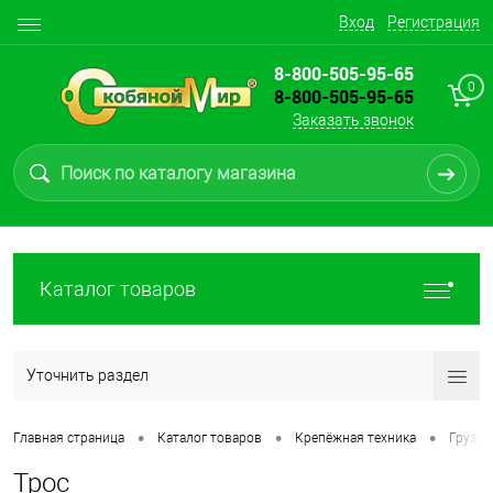
Вход
Регистрация
8-800-505-95-65
0
8-800-505-95-65
Заказать звонок
Каталог товаров
Уточнить раздел
•
•
•
Главная страница
Каталог товаров
Крепёжная техника
Грузов
Трос