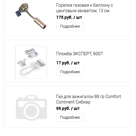
Горелка газовая к баллону с
цанговым захватом, 13 cм
шир.сопло G-1, 333-099
175 руб.
/ шт
Подробнее
Пломба ЭКСПЕРТ, 8007
17 руб.
/ шт
Подробнее
Газ для зажигалок 88 гр Comfort
Continent Сибиар
95 руб.
/ шт
Подробнее